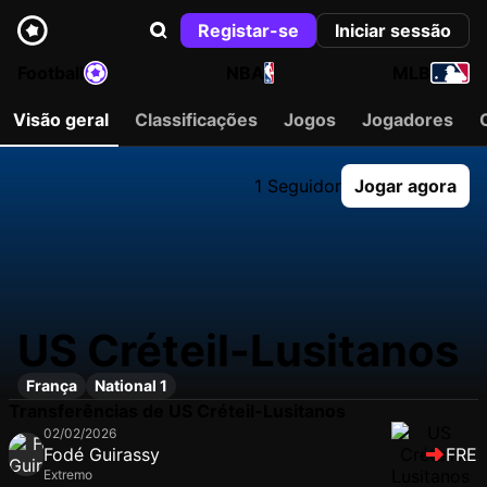
Registar-se
Iniciar sessão
Football
NBA
MLB
Visão geral
Classificações
Jogos
Jogadores
1 Seguidor
Jogar agora
US Créteil-Lusitanos
França
National 1
Transferências de US Créteil-Lusitanos
02/02/2026
Fodé Guirassy
FRE
Extremo