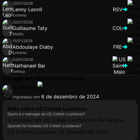
22/01/2026
Lenny Leonil
RSV
Extremo
22/01/2026
Guillaume Taty
COL
Médio
15/01/2026
Abdoulaye Diaby
FRE
Extremo
02/01/2026
Nathanael Bai
Defesa
Manager de US Créteil-Lusitanos
Rui Pataca
6 de dezembro de 2024
Ingressou em
Mais sobre US Créteil-Lusitanos
Quem é o manager do US Créteil-Lusitanos?
O manager do US Créteil-Lusitanos é Rui Pataca.
Quando foi fundado US Créteil-Lusitanos?
US Créteil-Lusitanos foi fundado em 1936.