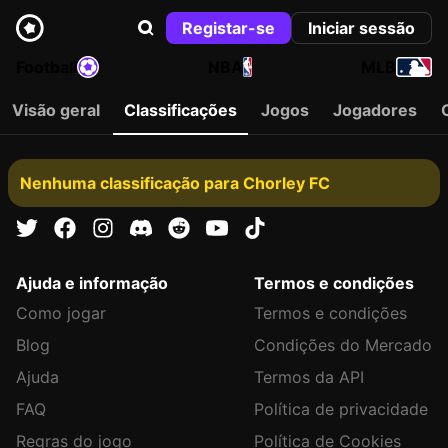
Registar-se
Iniciar sessão
Football
NBA
MLB
Visão geral
Classificações
Jogos
Jogadores
Nenhuma classificação para Chorley FC
Ajuda e informação
Termos e condições
Como jogar
Termos e condições
Blog
Condições do Mercado
Ajuda
Termos da API
FAQ
Política de privacidade
Regras do jogo
Política de Cookies