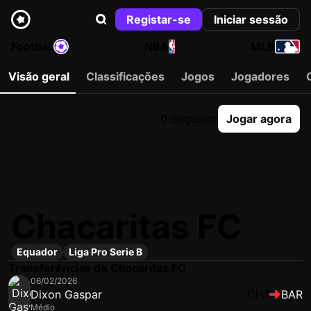
Registar-se
Iniciar sessão
Football
NBA
MLB
Visão geral
Classificações
Jogos
Jogadores
0 Seguidor
Jogar agora
Chacaritas FC
Equador
Liga Pro Serie B
Transferências de Chacaritas FC
06/02/2026
Dixon Gaspar
CHA
BAR
Médio