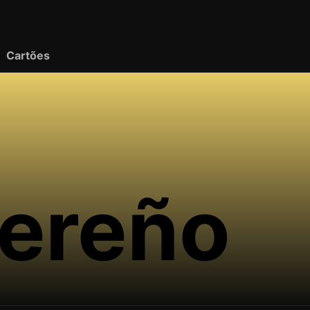
Cartões
ereño