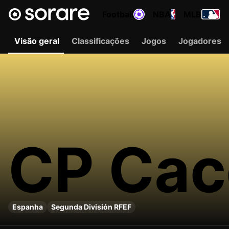
Football
NBA
MLB
Visão geral
Classificações
Jogos
Jogadores
CP Cac
Espanha
Segunda División RFEF