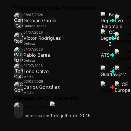
Transferências de CP Cacereño
08/07/2026
Germán García
Guarda-redes
01/07/2026
Víctor Rodríguez
Defesa
01/07/2026
Pablo Barea
ATS
Defesa
01/07/2026
Toño Calvo
Médio
02/02/2026
Carlos González
Médio
Manager de CP Cacereño
Julio Cobos
1 de julho de 2019
Ingressou em