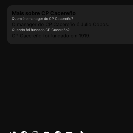
Mais sobre CP Cacereño
Quem é o manager do CP Cacereño?
O manager do CP Cacereño é Julio Cobos.
Quando foi fundado CP Cacereño?
CP Cacereño foi fundado em 1919.