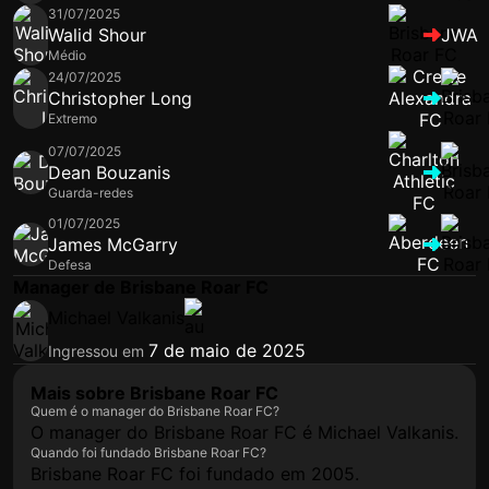
31/07/2025
Walid Shour
JWA
Médio
24/07/2025
Christopher Long
Extremo
07/07/2025
Dean Bouzanis
Guarda-redes
01/07/2025
James McGarry
Defesa
Manager de Brisbane Roar FC
Michael Valkanis
7 de maio de 2025
Ingressou em
Mais sobre Brisbane Roar FC
Quem é o manager do Brisbane Roar FC?
O manager do Brisbane Roar FC é Michael Valkanis.
Quando foi fundado Brisbane Roar FC?
Brisbane Roar FC foi fundado em 2005.