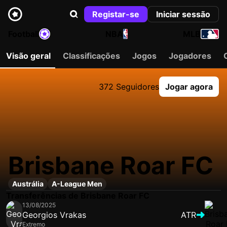
Registar-se
Iniciar sessão
Football
NBA
MLB
Visão geral
Classificações
Jogos
Jogadores
372 Seguidores
Jogar agora
Brisbane Roar FC
Austrália
A-League Men
Transferências de Brisbane Roar FC
13/08/2025
Georgios Vrakas
ATR
Extremo