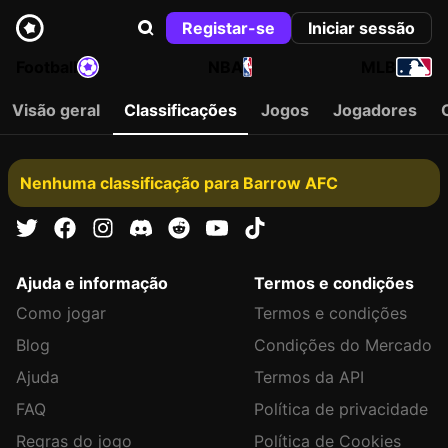
Registar-se
Iniciar sessão
Football
NBA
MLB
Visão geral
Classificações
Jogos
Jogadores
Nenhuma classificação para Barrow AFC
Ajuda e informação
Termos e condições
Como jogar
Termos e condições
Blog
Condições do Mercado
Ajuda
Termos da API
FAQ
Política de privacidade
Regras do jogo
Política de Cookies