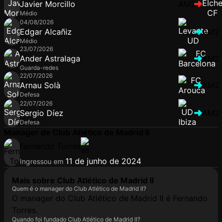
Javier Morcillo
AM2
Médio
04/08/2026
Edgar Alcañiz
AM2
Médio
23/07/2026
Ander Astralaga
AM2
Guarda-redes
22/07/2026
Arnau Solà
AM2
Defesa
22/07/2026
Sergio Díez
AM2
Defesa
Manager de Club Atlético de Madrid II
Fernando Torres
11 de junho de 2024
Ingressou em
Mais sobre Club Atlético de Madrid II
Quem é o manager do Club Atlético de Madrid II?
O manager do Club Atlético de Madrid II é Fernando
Torres.
Quando foi fundado Club Atlético de Madrid II?