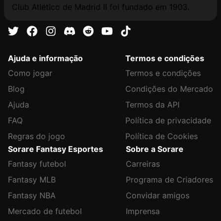
Club Atlético de Madrid II foi fundado em 1903.
Ajuda e informação
Termos e condições
Como jogar
Termos e condições
Blog
Condições do Mercado
Ajuda
Termos da API
FAQ
Política de privacidade
Regras do jogo
Política de Cookies
Sorare Fantasy Esportes
Sobre a Sorare
Fantasy futebol
Carreiras
Fantasy MLB
Programa de Criadores
Fantasy NBA
Convidar amigos
Mercado de futebol
Imprensa