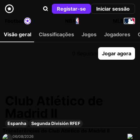
Registar-se
Iniciar sessão
Football
NBA
MLB
Visão geral
Classificações
Jogos
Jogadores
0 Seguidor
Jogar agora
Club Atlético de
Madrid II
Espanha
Segunda División RFEF
Transferências de Club Atlético de Madrid II
06/08/2026