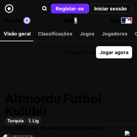
Registar-se
Iniciar sessão
Football
NBA
MLB
Visão geral
Classificações
Jogos
Jogadores
47 Seguidores
Jogar agora
Altınordu Futbol
Kulübü
Turquia
1. Lig
Transferências de Altınordu Futbol Kulübü
06/02/2026