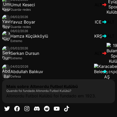
Umut Keseci
ALT
Guarda-redes
06/02/2026
Yavuz Boyar
ICE
ALT
Guarda-redes
06/02/2026
Hamza Küçükköylü
KRŞ
ALT
Extremo
05/02/2026
Serkan Dursun
ALT
Extremo
04/02/2026
Abdullah Balıkuv
ALT
Defesa
Mais sobre Altınordu Futbol Kulübü
Quando foi fundado Altınordu Futbol Kulübü?
Altınordu Futbol Kulübü foi fundado em 1923.