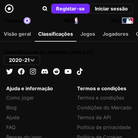
Registar-se
Iniciar sessão
Football
NBA
MLB
Visão geral
Classificações
Jogos
Jogadores
Classificações da Adelaide United FC
2020-21
Ajuda e informação
Termos e condições
Como jogar
Termos e condições
Blog
Condições do Mercado
Ajuda
Termos da API
FAQ
Política de privacidade
Regras do jogo
Política de Cookies