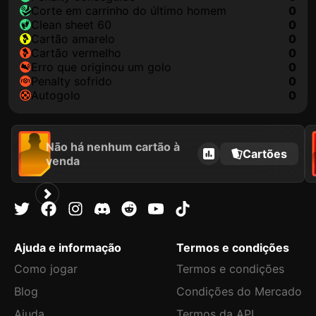
corte em carrinho do último homem
0
clean sheet 60
0
cartão amarelo
0
cartão vermelho
0
erro que originou um golo
0
penalty sofrido
0
autogolo
0
Não há nenhum cartão à
Cartões
venda
Ajuda e informação
Termos e condições
Como jogar
Termos e condições
Blog
Condições do Mercado
Ajuda
Termos da API