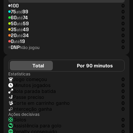
100
0
75
99
0
até
60
74
0
até
50
59
0
até
35
49
0
até
20
34
0
até
0
19
0
até
DNP
0
Não jogou
Total
Por 90 minutos
Estatísticas
jogo começou
0
minutos jogados
0
Bola parada batida
0
passe preciso
0
corte em carrinho ganho
0
interceção ganha
0
Ações decisivas
golos
0
assistência para golo
0
penalty conseguido
0