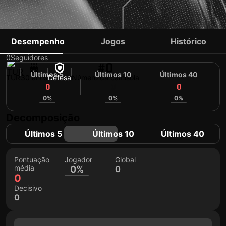
YUNUS ETLI
Desempenho
Jogos
Histórico
0
Seguidores
#0
Últimos 5
Últimos 10
Últimos 40
TUR
30 anos
Defesa
Número da camisola
0
0
0
0%
0%
0%
Decomposição
Últimos 5
Últimos 10
Últimos 40
Pontuação
Jogador
Global
média
0%
0
0
Decisivo
0