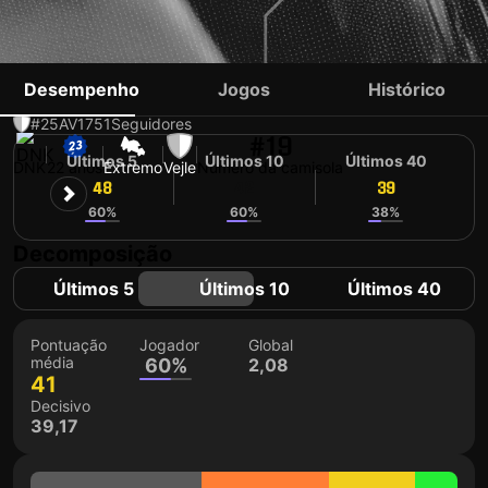
WAHID FAGHIR
Desempenho
Jogos
Histórico
#25
AV
1751
Seguidores
#19
Últimos 5
Últimos 10
Últimos 40
DNK
22 anos
Extremo
Vejle
Número da camisola
48
42
39
60%
60%
38%
Decomposição
Últimos 5
Últimos 10
Últimos 40
Pontuação
Jogador
Global
média
60%
2,08
41
Decisivo
39,17