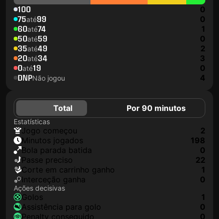
100
0
75
99
0
até
60
74
1
até
50
59
0
até
35
49
2
até
20
34
3
até
0
19
0
até
DNP
4
Não jogou
Total
Por 90 minutos
Estatísticas
jogo começou
2
minutos jogados
198
Bola parada batida
0
passe preciso
22
corte em carrinho ganho
1
interceção ganha
0
Ações decisivas
golos
1
assistência para golo
0
penalty conseguido
0