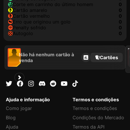
corte em carrinho do último homem
0
cartão amarelo
0
cartão vermelho
0
erro que originou um golo
0
penalty sofrido
0
autogolo
0
202
Não há nenhum cartão à
Cartões
venda
Ajuda e informação
Termos e condições
Como jogar
Termos e condições
Blog
Condições do Mercado
Ajuda
Termos da API