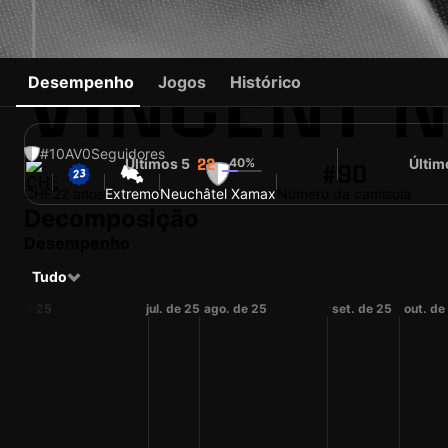
VINCENT 
Desempenho
Jogos
Histórico
#10
AV
0
Seguidores
Últimos 5
40%
Últim
22
#90
CHE
22 anos
Extremo
Neuchâtel Xamax
Número da camisola
Decomposição
Desempenho
Tudo
ai. de 25
jul. de 25
ago. de 25
set. de 25
out. de