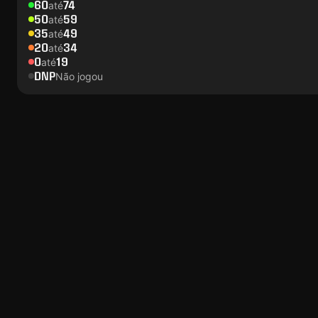
60
74
até
50
59
até
35
49
até
20
34
até
0
19
até
DNP
Não jogou