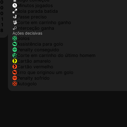
0
minutos jogados
0
Bola parada batida
0
passe preciso
1
corte em carrinho ganho
1
interceção ganha
8
Ações decisivas
golos
assistência para golo
penalty conseguido
corte em carrinho do último homem
cartão amarelo
cartão vermelho
erro que originou um golo
penalty sofrido
autogolo