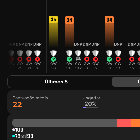
35
34
34
DNP
DNP
DNP
DNP
DNP
DNP
DNP
DNP
DNP
DNP
D
GW
GW
GW
GW
GW
GW
GW
GW
GW
GW
GW
GW
GW
76
78
79
80
81
98
100
102
3
5
9
13
15
Últimos 5
Pontuação média
Jogador
22
20%
100
75
99
até