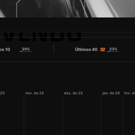
NVENDO
os 10
20%
Últimos 40
23%
32
32
 25
nov. de 25
dez. de 25
jan. de 26
fev. d