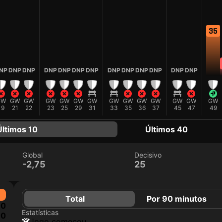
35
NP
DNP
DNP
DNP
DNP
DNP
DNP
DNP
DNP
DNP
DNP
DNP
DNP
GW
GW
GW
GW
GW
GW
GW
GW
GW
GW
GW
GW
GW
GW
19
21
22
23
25
29
31
33
35
36
37
45
47
49
Últimos 10
Últimos 40
Global
Decisivo
-2,75
25
Total
Por 90 minutos
0
Estatísticas
0
jogo começou