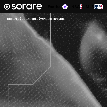
Football
NBA
MLB
FOOTBALL
JOGADORES
VINCENT NVENDO