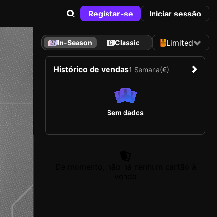
Registar-se
Iniciar sessão
Limited
In-Season
Classic
Histórico de vendas
1 Semana
(€)
Sem dados
De momento, não há nenhum cartão à
venda