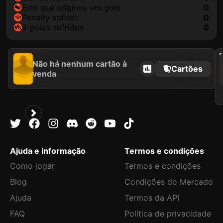
erro que originou um golo
0
penalty sofrido
0
3 golos sofridos
0
202
Não há nenhum cartão à
Cartões
venda
Ajuda e informação
Termos e condições
Como jogar
Termos e condições
Blog
Condições do Mercado
Ajuda
Termos da API
FAQ
Política de privacidade