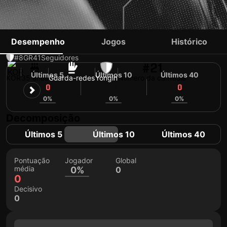
HWANG SUNG-MIN
Desempenho
Jogos
Histórico
#8
GR
41
Seguidores
#21
Últimos 5
Últimos 10
Últimos 40
KOR
35 anos
Guarda-redes
Yongin
Número da camisola
0
0
0
0%
0%
0%
Decomposição
Últimos 5
Últimos 10
Últimos 40
Pontuação
Jogador
Global
média
0%
0
0
Decisivo
0