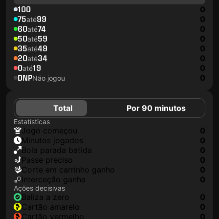
100
0
75
99
0
até
60
74
0
até
50
59
0
até
35
49
0
até
20
34
0
até
0
19
0
até
DNP
0
Não jogou
Total
Por 90 minutos
Estatísticas
jogo começou
0
minutos jogados
0
Bola parada batida
0
passe preciso
0
corte em carrinho ganho
0
interceção ganha
0
Ações decisivas
baliza a zero
0
cartão amarelo
0
cartão vermelho
0