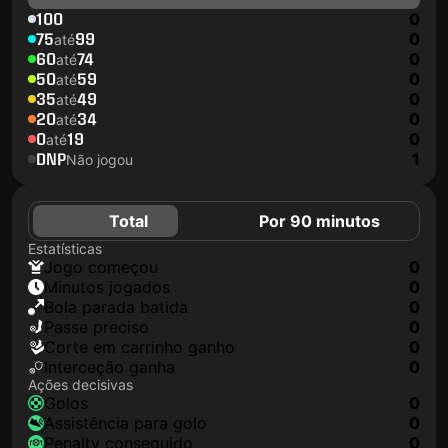
100
0
75
99
0
até
60
74
0
até
50
59
0
até
35
49
0
até
20
34
0
até
0
19
0
até
DNP
1
Não jogou
Total
Por 90 minutos
Estatísticas
jogo começou
0
minutos jogados
0
Bola parada batida
0
passe preciso
0
corte em carrinho ganho
0
interceção ganha
0
Ações decisivas
golos
0
assistência para golo
0
penalty conseguido
0