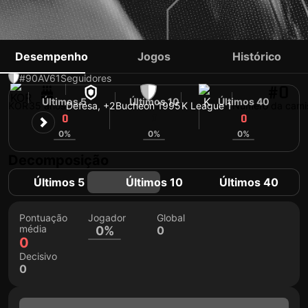
JO SEONG-JUN
Desempenho
Jogos
Histórico
#90
AV
61
Seguidores
#0
Últimos 5
Últimos 10
Últimos 40
KOR
35 anos
Defesa, +2
Bucheon 1995
K League 1
Número da cami
0
0
0
0%
0%
0%
Decomposição
Últimos 5
Últimos 10
Últimos 40
Pontuação
Jogador
Global
média
0%
0
0
Decisivo
0