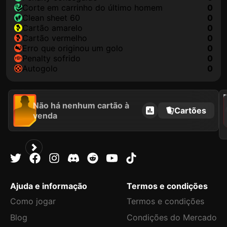
corte em carrinho do último homem
0
clean sheet 60
0
cartão amarelo
0
cartão vermelho
0
erro que originou um golo
0
penalty sofrido
0
autogolo
0
202
Não há nenhum cartão à
Cartões
venda
Ajuda e informação
Termos e condições
Como jogar
Termos e condições
Blog
Condições do Mercado