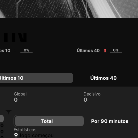
IN
os 10
0%
Últimos 40
0%
0
0
Últimos 10
Últimos 40
Global
Decisivo
0
0
Total
Por 90 minutos
0
Estatísticas
0
jogo começou
0