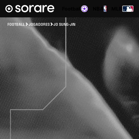
Football
NBA
MLB
FOOTBALL
JOGADORES
JO SUNG-JIN