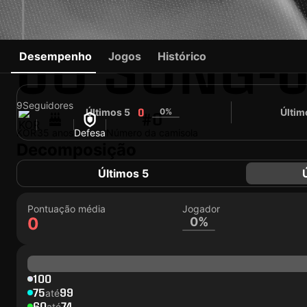
JO SUNG-J
Desempenho
Jogos
Histórico
9
Seguidores
Últimos 5
0%
Últim
0
#0
KOR
35 anos
Defesa
Número da camisola
Decomposição
Últimos 5
Pontuação média
Jogador
0
0%
100
75
99
até
60
74
até