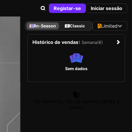
Registar-se
Iniciar sessão
Limited
In-Season
Classic
Histórico de vendas
1 Semana
(€)
Sem dados
De momento, não há nenhum cartão à
venda