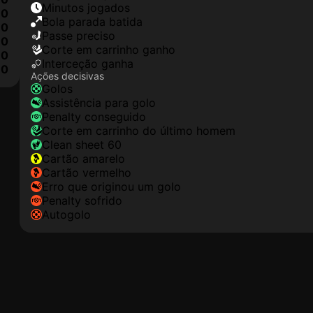
minutos jogados
0
Bola parada batida
0
passe preciso
0
corte em carrinho ganho
0
interceção ganha
10
Ações decisivas
golos
assistência para golo
penalty conseguido
corte em carrinho do último homem
clean sheet 60
cartão amarelo
cartão vermelho
erro que originou um golo
penalty sofrido
autogolo