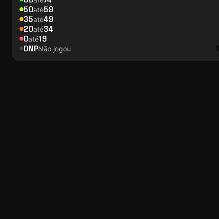
50
59
até
35
49
até
20
34
até
0
19
até
DNP
Não jogou