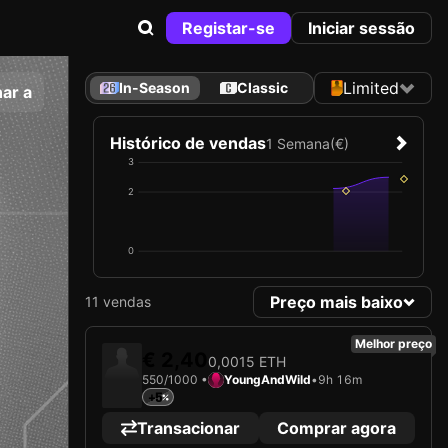
Registar-se
Iniciar sessão
Limited
In-Season
Classic
ar a
Histórico de vendas
1 Semana
(€)
3
2
0
Preço mais baixo
11 vendas
Melhor preço
€ 2,40
0,0015 ETH
550/1000 •
YoungAndWild
•
9h 16m
+5
Transacionar
Comprar agora