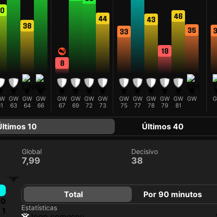
0
46
44
43
38
35
33
18
8
W
GW
GW
GW
GW
GW
GW
GW
GW
GW
GW
GW
GW
GW
1
63
64
66
67
69
72
73
75
77
78
79
81
Últimos 10
Últimos 40
Global
Decisivo
7,99
38
Total
Por 90 minutos
0
Estatísticas
1
jogo começou