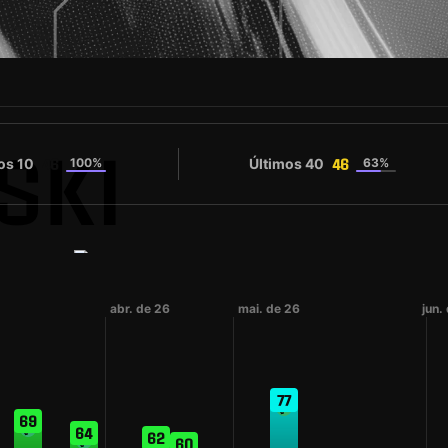
SKI
os 10
100%
Últimos 40
63%
46
46
#1
 SPORTS
Champion
Número da camisola
abr. de 26
mai. de 26
jun.
77
69
64
62
60