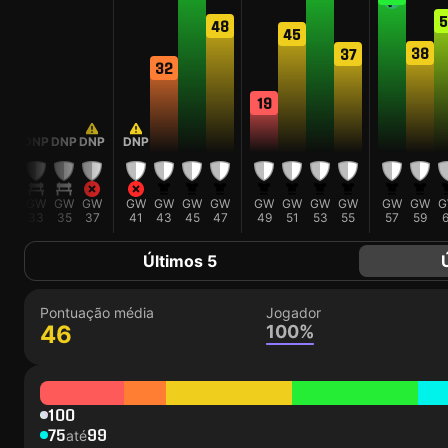
5
48
45
38
37
32
19
DNP
DNP
DNP
DNP
DNP
GW
GW
GW
GW
GW
GW
GW
GW
GW
GW
GW
GW
GW
GW
G
31
33
35
37
41
43
45
47
49
51
53
55
57
59
6
Últimos 5
Pontuação média
Jogador
46
100%
100
75
99
até