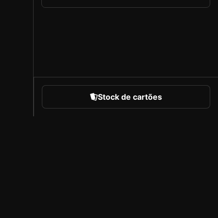
Stock de cartões
portes
Sobre a Sorare
Carreiras
Programa de Criadores
Convidar amigos
l
Imprensa