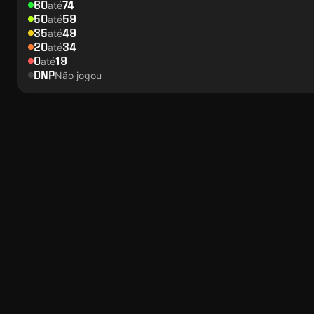
60
74
até
50
59
até
35
49
até
20
34
até
0
19
até
DNP
Não jogou