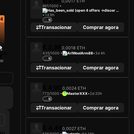
€ 2,84
0,0017 ETH
861/1000 •
Has_been_sold (open 4 offers ->discor
•
1d 9h
d)
34
+5
Transacionar
Comprar agora
€ 2,99
0,0018 ETH
435/1000 •
ArlWoolArm88
•
3d 4h
+6
GW
Transacionar
Comprar agora
€ 4,00
0,0024 ETH
773/1000 •
MasterXXX
•
2d 20h
+6
Transacionar
Comprar agora
€ 4,49
0,0027 ETH
10
535/1000 •
satonio
•
6d 16h