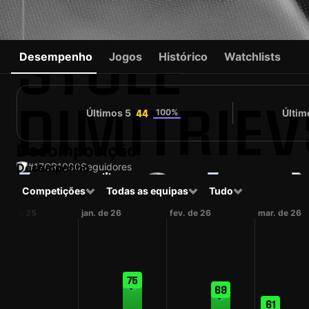
STOLE
Desempenho
Jogos
Histórico
Watchlists
DIMITRIEV
Últimos 5
100%
Últim
44
Decomposição
Desempenho
#17
GR
1090
Seguidores
Competições
Todas as equipas
Tudo
MKD
32 anos
Guarda-redes
Valencia
North Macedonia
LALIGA EA
ez. de 25
jan. de 26
fev. de 26
mar. de 26
75
69
61