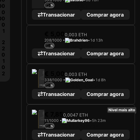
00
+5
0
Transacionar
Comprar agora
00
0
1
€ 5,00
0,003 ETH
208/1000 •
Brahdrien
•
1d 13h
2
2025
Valencia CF
+6
2
Transacionar
Comprar agora
A carregar cartão...
0
STOLE DIMITRIEVSKI
1
Guarda-redes
Limited 208/1000
0
2025
Valencia CF
€ 5,00
2
0,003 ETH
338/1000 •
Golden_Goal
•
1d 8h
A carregar cartão...
+6
STOLE DIMITRIEVSKI
Guarda-redes
Limited 338/1000
Transacionar
Comprar agora
Nível mais alto
2025
Valencia CF
€ 7,85
0,0047 ETH
11/1000 •
Mullarkey96
•
5h 23m
A carregar cartão...
+8
STOLE DIMITRIEVSKI
Guarda-redes
Limited 11/1000
Transacionar
Comprar agora