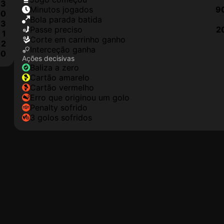
3
minutos jogados
9
0
Bola parada batida
3
passe preciso
2
1
corte em carrinho ganho
2
interceção ganha
0
Ações decisivas
baliza a zero
cartão amarelo
cartão vermelho
erro que originou um golo
penalty sofrido
3 golos sofridos