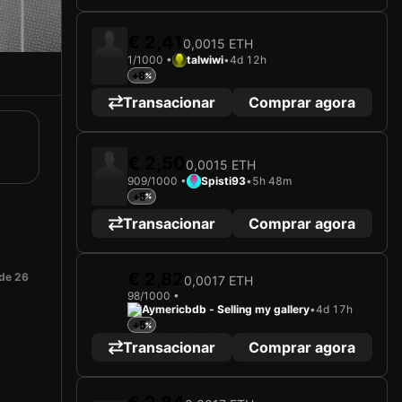
€ 2,41
0,0015 ETH
1/1000 •
talwiwi
•
4d 12h
+6
Transacionar
Comprar agora
€ 2,50
0,0015 ETH
909/1000 •
Spisti93
•
5h 48m
+5
Transacionar
Comprar agora
€ 2,82
 de 26
0,0017 ETH
98/1000 •
Aymericbdb - Selling my gallery
•
4d 17h
2025
Valencia CF
+5
A carregar cartão...
Transacionar
Comprar agora
STOLE DIMITRIEVSKI
Guarda-redes
Limited 98/1000