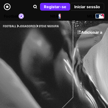
Registar-se
Iniciar sessão
Football
NBA
MLB
FOOTBALL
JOGADORES
STEVE NGOURA
Adicionar a