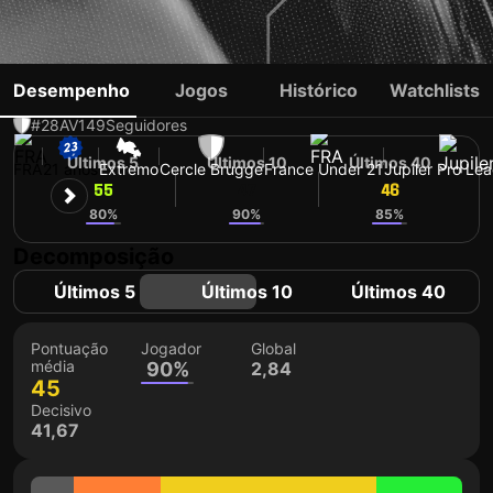
STEVE NGOURA
Desempenho
Jogos
Histórico
Watchlists
#28
AV
149
Seguidores
Últimos 5
Últimos 10
Últimos 40
FRA
21 anos
Extremo
Cercle Brugge
France Under 21
Jupiler Pro Le
55
47
46
80%
90%
85%
Decomposição
Últimos 5
Últimos 10
Últimos 40
Pontuação
Jogador
Global
média
90%
2,84
45
Decisivo
41,67