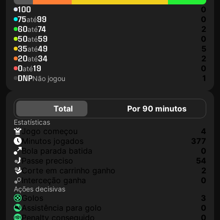
100
0
75
99
0
até
60
74
2
até
50
59
0
até
35
49
5
até
20
34
2
até
0
19
0
até
DNP
1
Não jogou
Total
Por 90 minutos
Estatísticas
jogo começou
4
minutos jogados
377
Bola parada batida
0
passe preciso
54
corte em carrinho ganho
2
interceção ganha
0
Ações decisivas
golos
3
assistência para golo
0
penalty conseguido
0