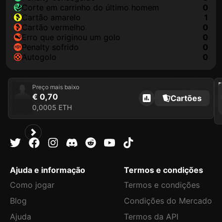
corte em carrinho do último homem
0
cartão amarelo
1
cartão vermelho
0
erro que originou um golo
0
penalty sofrido
0
autogolo
0
202
Preço mais baixo
€ 0,70
Cartões
0,0005 ETH
Ajuda e informação
Termos e condições
Como jogar
Termos e condições
Blog
Condições do Mercado
Ajuda
Termos da API