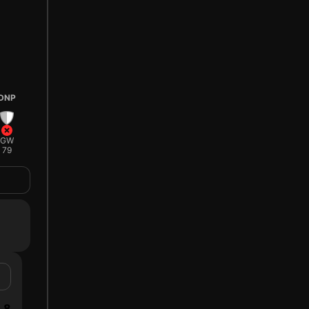
DNP
GW
79
8