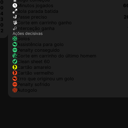
0
minutos jogados
6
0
Bola parada batida
4
passe preciso
2
3
corte em carrinho ganho
0
interceção ganha
2
Ações decisivas
golos
assistência para golo
penalty conseguido
corte em carrinho do último homem
clean sheet 60
cartão amarelo
cartão vermelho
erro que originou um golo
penalty sofrido
autogolo