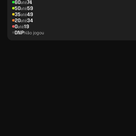
60
74
até
50
59
até
35
49
até
20
34
até
0
19
até
DNP
Não jogou