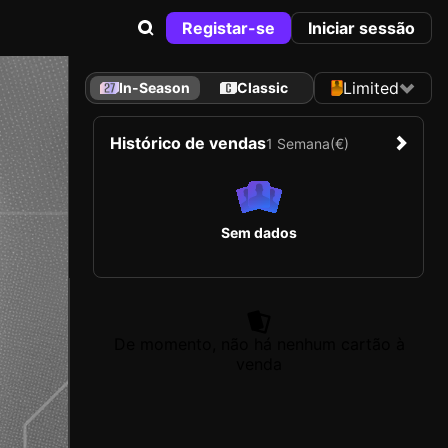
Registar-se
Iniciar sessão
Limited
In-Season
Classic
Histórico de vendas
1 Semana
(€)
Sem dados
De momento, não há nenhum cartão à
venda