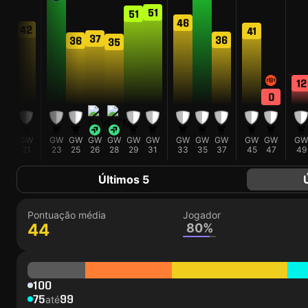
51
51
46
42
41
37
36
36
35
33
12
0
GW
GW
GW
GW
GW
GW
GW
GW
GW
GW
GW
GW
GW
GW
19
21
23
25
26
28
29
31
33
35
37
45
47
49
Últimos 5
Pontuação média
Jogador
44
80%
100
75
99
até