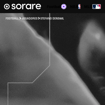
Football
NBA
MLB
FOOTBALL
JOGADORES
STEFANO DENSWIL