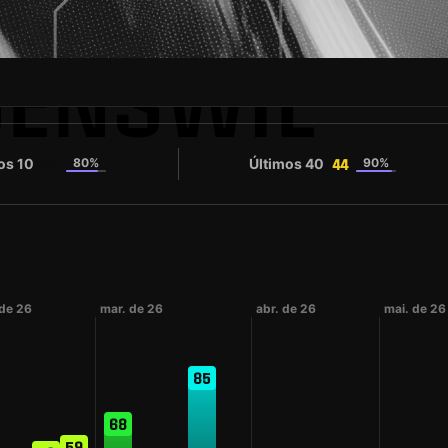
DENSWIL
os 10
80%
Últimos 40
90%
46
44
 de 26
mar. de 26
abr. de 26
mai. de 26
85
68
59