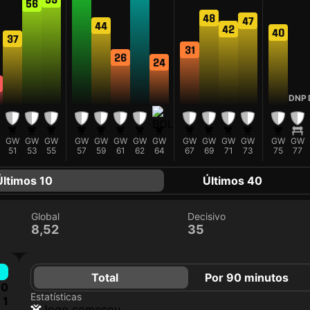
56
48
47
44
42
40
37
31
26
24
DNP
GW
GW
GW
GW
GW
GW
GW
GW
GW
GW
GW
GW
GW
GW
51
53
55
57
59
61
62
64
67
69
71
73
75
77
Últimos 10
Últimos 40
Global
Decisivo
8,52
35
Total
Por 90 minutos
0
Estatísticas
1
jogo começou