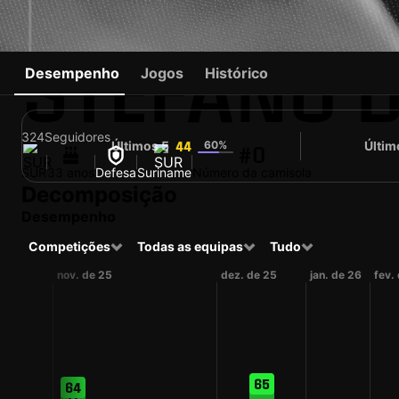
STEFANO 
Desempenho
Jogos
Histórico
324
Seguidores
Últimos 5
60%
Últim
44
#0
SUR
33 anos
Defesa
Suriname
Número da camisola
Decomposição
Desempenho
Competições
Todas as equipas
Tudo
nov. de 25
dez. de 25
jan. de 26
fev.
65
64