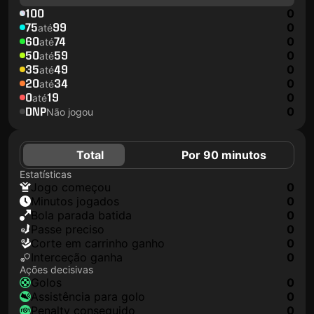
100
0
75
99
0
até
60
74
0
até
50
59
0
até
35
49
0
até
20
34
0
até
0
19
0
até
DNP
0
Não jogou
Total
Por 90 minutos
Estatísticas
jogo começou
0
minutos jogados
0
Bola parada batida
0
passe preciso
0
corte em carrinho ganho
0
interceção ganha
0
Ações decisivas
golos
0
assistência para golo
0
penalty conseguido
0