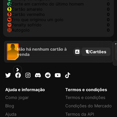
corte em carrinho do último homem
0
cartão amarelo
0
cartão vermelho
0
erro que originou um golo
0
penalty sofrido
0
autogolo
0
2021
Não há nenhum cartão à
Cartões
venda
Ajuda e informação
Termos e condições
Como jogar
Termos e condições
Blog
Condições do Mercado
Ajuda
Termos da API