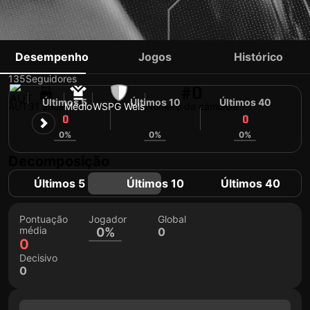
STEFAN HAUDUM
Desempenho
Jogos
Histórico
135
Seguidores
#0
Últimos 5
Últimos 10
Últimos 40
AUT
31 anos
Médio
WSPG Wels
Número da camisola
0
0
0
0%
0%
0%
Decomposição
Últimos 5
Últimos 10
Últimos 40
Pontuação
Jogador
Global
média
0%
0
0
Decisivo
0