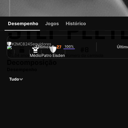
STEF PEET
Desempenho
Jogos
Histórico
#2
MC
824
Seguidores
Últimos 5
100%
Últim
27
#8
BEL
34 anos
Médio
Patro Eisden
Número da camisola
Decomposição
Desempenho
Tudo