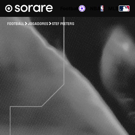
Football
NBA
MLB
FOOTBALL
JOGADORES
STEF PEETERS