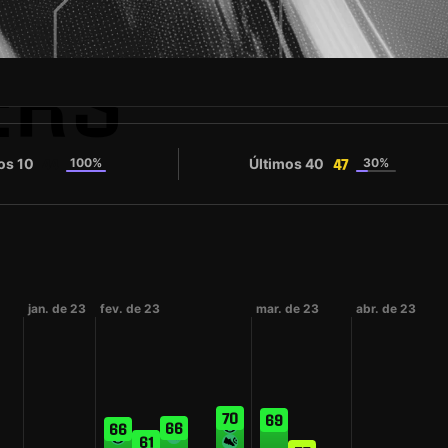
ERS
os 10
100%
Últimos 40
30%
44
47
jan. de 23
fev. de 23
mar. de 23
abr. de 23
70
69
66
66
61