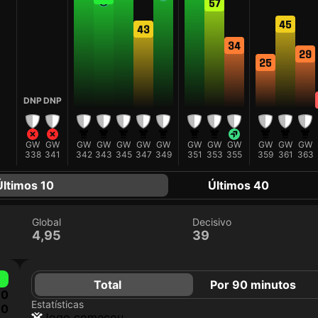
57
45
43
34
29
25
DNP
DNP
GW
GW
GW
GW
GW
GW
GW
GW
GW
GW
GW
GW
GW
338
341
342
343
345
347
349
351
353
355
359
361
363
Últimos 10
Últimos 40
Global
Decisivo
4,95
39
Total
Por 90 minutos
0
Estatísticas
0
jogo começou