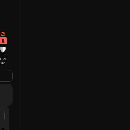
0
GW
365
9