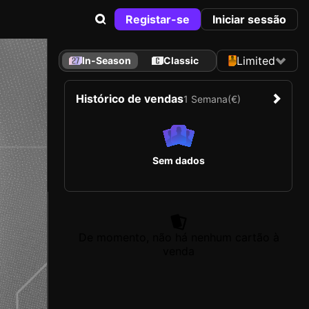
Registar-se
Iniciar sessão
Limited
In-Season
Classic
Histórico de vendas
1 Semana
(€)
Sem dados
De momento, não há nenhum cartão à
venda