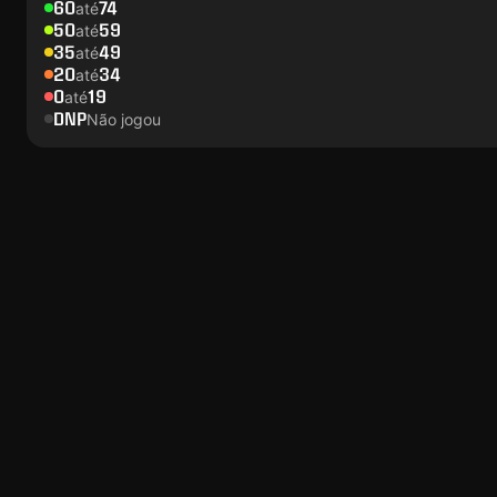
60
74
até
50
59
até
35
49
até
20
34
até
0
19
até
DNP
Não jogou