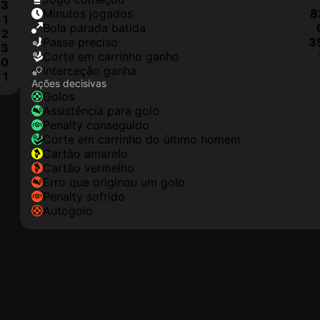
3
minutos jogados
8
1
Bola parada batida
2
passe preciso
3
3
corte em carrinho ganho
0
interceção ganha
1
Ações decisivas
golos
assistência para golo
penalty conseguido
corte em carrinho do último homem
cartão amarelo
cartão vermelho
erro que originou um golo
penalty sofrido
autogolo