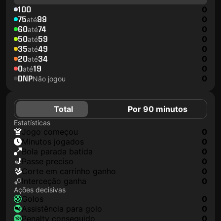
100
0
75
99
0
até
60
74
0
até
50
59
0
até
35
49
0
até
20
34
0
até
0
19
0
até
DNP
0
Não jogou
Total
Por 90 minutos
Estatísticas
jogo começou
0
minutos jogados
0
Bola parada batida
0
passe preciso
0
corte em carrinho ganho
0
interceção ganha
0
Ações decisivas
golos
0
assistência para golo
0
penalty conseguido
0