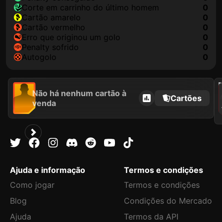
corte em carrinho do último homem
0
cartão amarelo
0
cartão vermelho
0
erro que originou um golo
0
penalty sofrido
0
autogolo
0
202
Não há nenhum cartão à
Cartões
venda
Ajuda e informação
Termos e condições
Como jogar
Termos e condições
Blog
Condições do Mercado
Ajuda
Termos da API