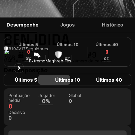
SOUFIANE
Desempenho
Jogos
Histórico
BENJDIDA
Últimos 5
Últimos 10
Últimos 40
#19
AV
17
Seguidores
0
0
0
#9
0%
0%
0%
MAR
24 anos
Extremo
Maghreb Fès
Número da camisola
Decomposição
Últimos 5
Últimos 10
Últimos 40
Pontuação
Jogador
Global
média
0%
0
0
Decisivo
0