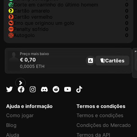
corte em carrinho do último homem
0
cartão amarelo
0
cartão vermelho
0
erro que originou um golo
0
penalty sofrido
0
autogolo
0
202
Preço mais baixo
€ 0,70
Cartões
0,0005 ETH
Ajuda e informação
Termos e condições
Como jogar
Termos e condições
Blog
Condições do Mercado
Ajuda
Termos da API