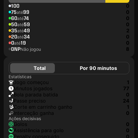
100
0
75
99
0
até
60
74
0
até
50
59
0
até
35
49
2
até
20
34
0
até
0
19
0
até
DNP
8
Não jogou
Total
Por 90 minutos
Estatísticas
jogo começou
1
minutos jogados
77
Bola parada batida
0
passe preciso
24
corte em carrinho ganho
1
interceção ganha
0
Ações decisivas
golos
0
assistência para golo
0
penalty conseguido
0