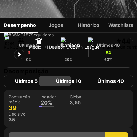
LEE SOON-MIN
Desempenho
Jogos
Histórico
Watchlists
#35
MC
157
Seguidores
#44
Últimos 5
Últimos 10
Últimos 40
KOR
32 anos
Médio, +1
Daejeon Citizen
K League 1
Número da cami
0
46
54
0%
20%
63%
Decomposição
Últimos 5
Últimos 10
Últimos 40
Pontuação
Jogador
Global
média
20%
3,55
39
Decisivo
35