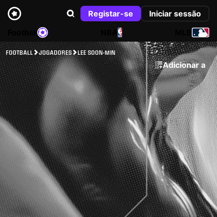
Registar-se
Iniciar sessão
Football
NBA
MLB
FOOTBALL
JOGADORES
LEE SOON-MIN
Adicionar a