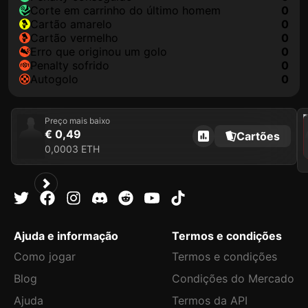
corte em carrinho do último homem
0
cartão amarelo
0
cartão vermelho
0
erro que originou um golo
0
penalty sofrido
0
autogolo
0
2021
Preço mais baixo
€ 0,49
Cartões
0,0003 ETH
Ajuda e informação
Termos e condições
Como jogar
Termos e condições
Blog
Condições do Mercado
Ajuda
Termos da API