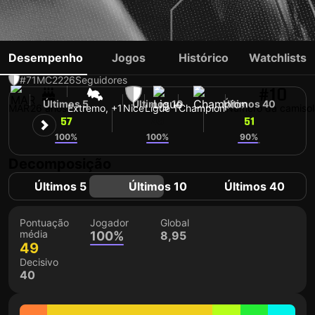
SOFIANE DIOP
Desempenho
Jogos
Histórico
Watchlists
#71
MC
2226
Seguidores
#10
Últimos 5
Últimos 10
Últimos 40
MAR
26 anos
Extremo, +1
Nice
Ligue 1
Champion
Número da camisol
57
49
51
100%
100%
90%
Decomposição
Últimos 5
Últimos 10
Últimos 40
Pontuação
Jogador
Global
média
100%
8,95
49
Decisivo
40