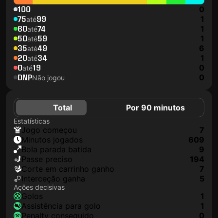
100
0
75
99
1
até
60
74
1
até
50
59
1
até
35
49
6
até
20
34
1
até
0
19
0
até
DNP
0
Não jogou
Total
Por 90 minutos
Estatísticas
jogo começou
7
minutos jogados
609
Bola parada batida
9
passe preciso
194
corte em carrinho ganho
7
interceção ganha
5
Ações decisivas
golos
1
assistência para golo
1
penalty conseguido
0