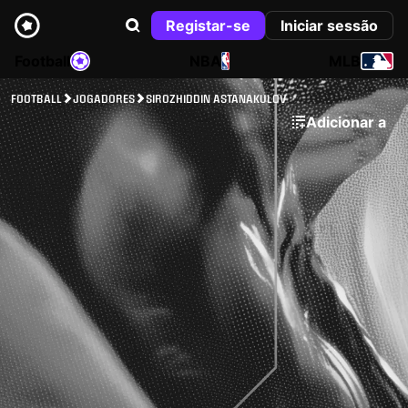
Registar-se
Iniciar sessão
Football
NBA
MLB
FOOTBALL
JOGADORES
SIROZHIDDIN ASTANAKULOV
Adicionar a