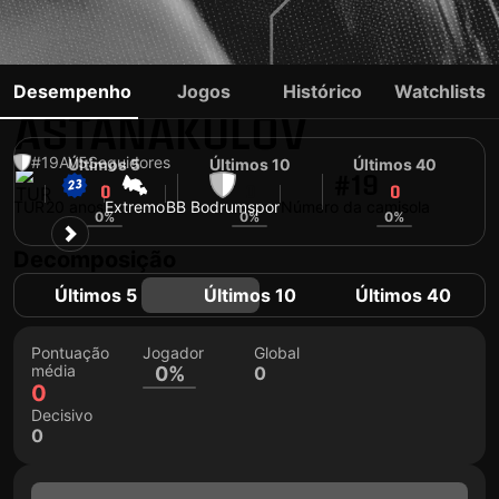
SIROZHIDDIN
Desempenho
Jogos
Histórico
Watchlists
ASTANAKULOV
#19
AV
5
Seguidores
Últimos 5
Últimos 10
Últimos 40
#19
0
0
0
TUR
20 anos
Extremo
BB Bodrumspor
Número da camisola
0%
0%
0%
Decomposição
Últimos 5
Últimos 10
Últimos 40
Pontuação
Jogador
Global
média
0%
0
0
Decisivo
0