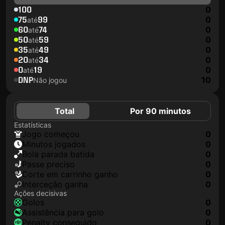
100
0
75
99
0
até
60
74
0
até
50
59
0
até
35
49
0
até
20
34
0
até
0
19
0
até
DNP
10
Não jogou
Total
Por 90 minutos
Estatísticas
jogo começou
0
minutos jogados
0
Bola parada batida
0
passe preciso
0
corte em carrinho ganho
0
interceção ganha
0
Ações decisivas
golos
0
assistência para golo
0
penalty conseguido
0