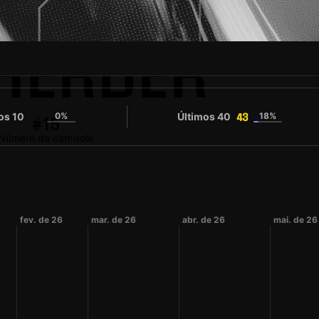
HERDER
os 10
0%
Últimos 40
18%
43
43
#15
Número da camisola
fev. de 26
mar. de 26
abr. de 26
mai. de 26