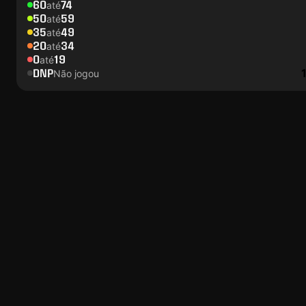
60
74
até
50
59
até
35
49
até
20
34
até
0
19
até
DNP
Não jogou