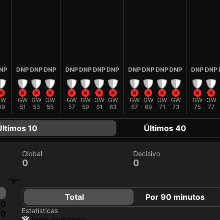
NP
DNP
DNP
DNP
DNP
DNP
DNP
DNP
DNP
DNP
DNP
DNP
DNP
DNP
GW
GW
GW
GW
GW
GW
GW
GW
GW
GW
GW
GW
GW
GW
49
51
53
55
57
59
61
63
67
69
71
73
75
77
Últimos 10
Últimos 40
Global
Decisivo
0
0
Total
Por 90 minutos
0
Estatísticas
0
jogo começou