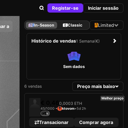
Registar-se
Iniciar sessão
Limited
In-Season
Classic
ar a
Histórico de vendas
1 Semana
(€)
Sem dados
Preço mais baixo
6 vendas
Melhor preço
€ 0,46
0,0003 ETH
45/1000 •
ktovom
•
5d 2h
+5
Transacionar
Comprar agora