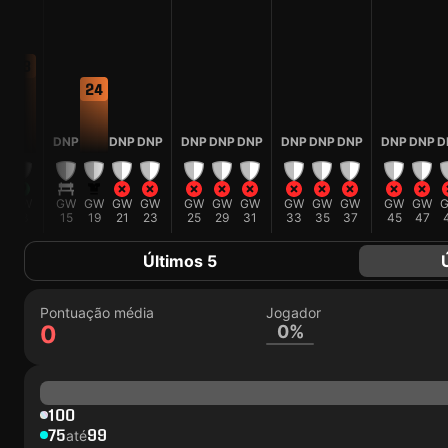
33
24
P
DNP
DNP
DNP
DNP
DNP
DNP
DNP
DNP
DNP
DNP
DNP
D
W
GW
GW
GW
GW
GW
GW
GW
GW
GW
GW
GW
GW
GW
13
15
19
21
23
25
29
31
33
35
37
45
47
Últimos 5
Pontuação média
Jogador
0
0%
100
75
99
até