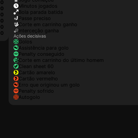
0
minutos jogados
0
Bola parada batida
0
passe preciso
0
corte em carrinho ganho
0
interceção ganha
10
Ações decisivas
golos
assistência para golo
penalty conseguido
corte em carrinho do último homem
clean sheet 60
cartão amarelo
cartão vermelho
erro que originou um golo
penalty sofrido
autogolo