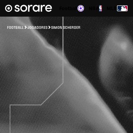
Football
NBA
MLB
FOOTBALL
JOGADORES
SIMON SCHERDER