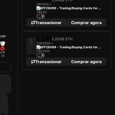
59/1000 •
EFFZEH99 - Trading/Buying Cards for Fu
2025
SC Preußen 06 Münster
•
6d 5h
n
+5
A carregar cartão...
Transacionar
Comprar agora
SIMON SCHERDER
Defesa
Limited 59/1000
DNP
€ 1,29
0,0008 ETH
124/1000 •
EFFZEH99 - Trading/Buying Cards for Fu
•
6d 50m
n
GW
+5
79
Transacionar
Comprar agora
0