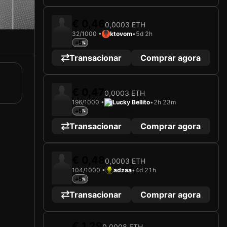
€ 0,46
0,0003 ETH
32/1000 •
ktovom
•
5d 2h
+5
Transacionar
Comprar agora
€ 0,47
0,0003 ETH
196/1000 •
Lucky Bellito
•
2h 23m
+5
Transacionar
Comprar agora
€ 0,48
0,0003 ETH
104/1000 •
adzaa
•
4d 21h
+5
Transacionar
Comprar agora
€ 1,29
0,0008 ETH