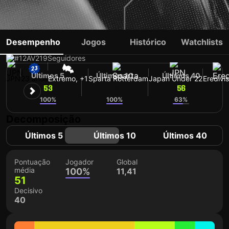
SHUNSUKE MITO
Desempenho
Jogos
Histórico
Watchlists
#12
AV
219
Seguidores
Últimos 5
Últimos 10
Últimos 40
JPN
23 anos
Extremo, +1
Sparta Rotterdam
Japan Under 22
Eredivis
53
51
56
100%
100%
63%
Decomposição
Últimos 5
Últimos 10
Últimos 40
Pontuação
Jogador
Global
média
100%
11,41
51
Decisivo
40