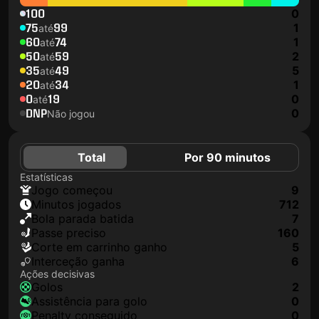
100
0
75
99
1
até
60
74
1
até
50
59
2
até
35
49
5
até
20
34
1
até
0
19
0
até
DNP
0
Não jogou
Total
Por 90 minutos
Estatísticas
jogo começou
9
minutos jogados
712
Bola parada batida
7
passe preciso
160
corte em carrinho ganho
5
interceção ganha
6
Ações decisivas
golos
2
assistência para golo
0
penalty conseguido
0