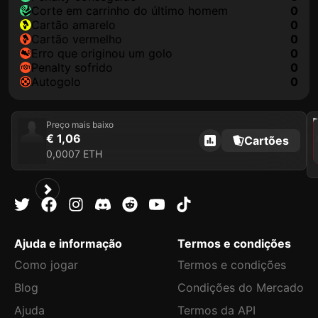
corte em carrinho do último homem
0
cartão amarelo
0
cartão vermelho
0
erro que originou um golo
0
penalty sofrido
0
autogolo
0
202
Preço mais baixo
€ 1,06
Cartões
0,0007 ETH
Ajuda e informação
Termos e condições
Como jogar
Termos e condições
Blog
Condições do Mercado
Ajuda
Termos da API