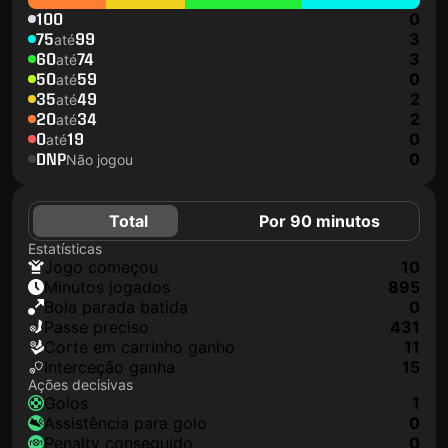
100
0
75
99
3
até
60
74
3
até
50
59
0
até
35
49
2
até
20
34
2
até
0
19
0
até
DNP
0
Não jogou
Total
Por 90 minutos
Estatísticas
jogo começou
10
minutos jogados
895
Bola parada batida
0
passe preciso
431
corte em carrinho ganho
11
interceção ganha
15
Ações decisivas
golos
1
assistência para golo
0
penalty conseguido
0