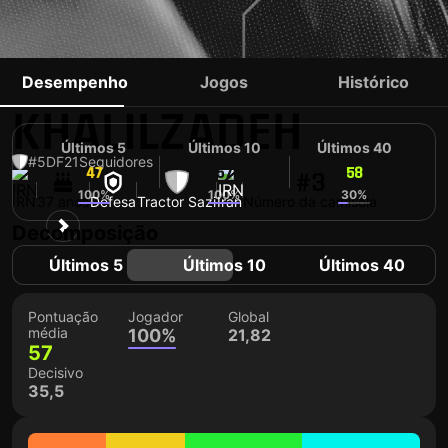
SHOJA
Desempenho
Jogos
Histórico
KHALILZADEH
Últimos 5
Últimos 10
Últimos 40
#5
DF
21
Seguidores
47
57
58
#3
100%
100%
30%
IRN
37 anos
Defesa
Tractor Sazi
Iran
Número da camisola
Decomposição
Últimos 5
Últimos 10
Últimos 40
Pontuação
Jogador
Global
média
100%
21,82
57
Decisivo
35,5