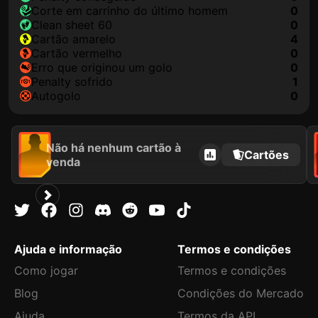
corte em carrinho do último homem
0
clean sheet 60
0
cartão amarelo
4
cartão vermelho
0
erro que originou um golo
0
penalty sofrido
1
autogolo
0
Não há nenhum cartão à
Cartões
venda
Ajuda e informação
Termos e condições
Como jogar
Termos e condições
Blog
Condições do Mercado
Ajuda
Termos da API