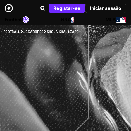
Registar-se
Iniciar sessão
Football
NBA
MLB
FOOTBALL
JOGADORES
SHOJA KHALILZADEH