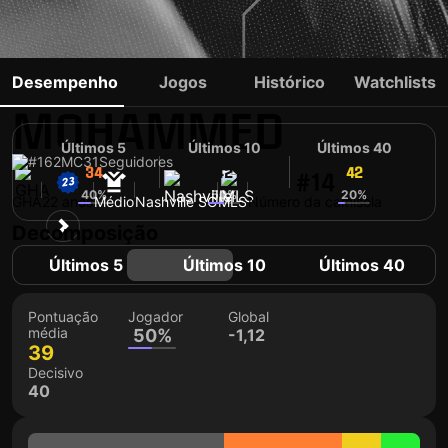
SHAKUR
Desempenho
Jogos
Histórico
Watchlists
MOHAMMED
Últimos 5
Últimos 10
Últimos 40
#162
MC
31
Seguidores
34
42
42
#14
40%
50%
20%
GHA
22 anos
Médio
Nashville SC
MLS
Número da camisola
Decomposição
Últimos 5
Últimos 10
Últimos 40
Pontuação
Jogador
Global
média
50%
-1,12
39
Decisivo
40