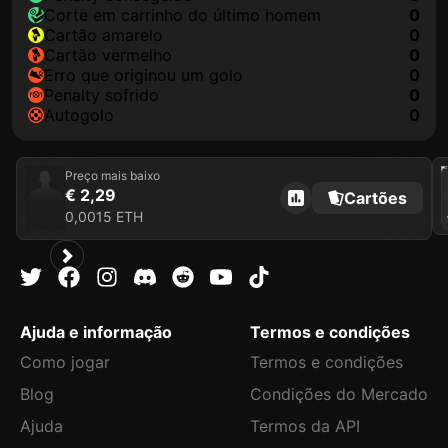
corte em carrinho do último homem
0
cartão amarelo
0
cartão vermelho
0
erro que originou um golo
0
penalty sofrido
0
autogolo
0
202
Preço mais baixo
€ 2,29
Cartões
0,0015 ETH
Ajuda e informação
Termos e condições
Como jogar
Termos e condições
Blog
Condições do Mercado
Ajuda
Termos da API