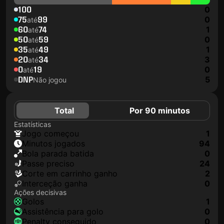
100
0
75
99
0
até
60
74
1
até
50
59
0
até
35
49
1
até
20
34
3
até
0
19
0
até
DNP
5
Não jogou
Total
Por 90 minutos
Estatísticas
jogo começou
1
minutos jogados
94
Bola parada batida
0
passe preciso
24
corte em carrinho ganho
2
interceção ganha
0
Ações decisivas
golos
1
assistência para golo
0
penalty conseguido
0