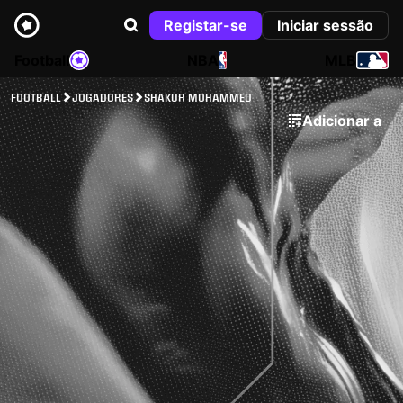
Registar-se
Iniciar sessão
Football
NBA
MLB
FOOTBALL
JOGADORES
SHAKUR MOHAMMED
Adicionar a