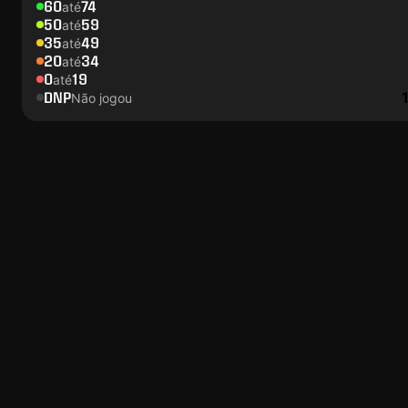
60
74
até
50
59
até
35
49
até
20
34
até
0
19
até
DNP
Não jogou