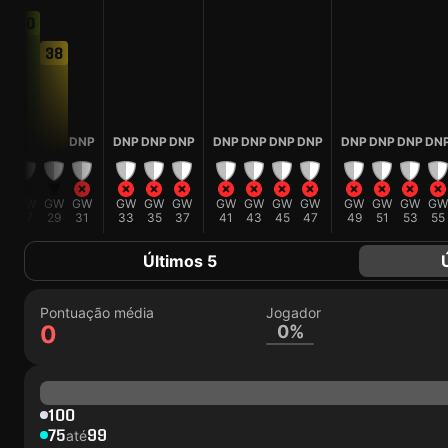
50
38
DNP
DNP
DNP
DNP
DNP
DNP
DNP
DNP
DNP
DNP
DNP
DN
W
GW
GW
GW
GW
GW
GW
GW
GW
GW
GW
GW
GW
GW
GW
5
27
29
31
33
35
37
41
43
45
47
49
51
53
55
Últimos 5
Pontuação média
Jogador
0
0%
100
75
99
até