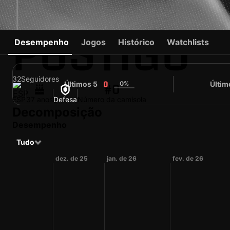
POSTIGO
Desempenho
Jogos
Histórico
Watchlists
32
Seguidores
Últimos 5
0%
Últim
0
#0
ESP
37 anos
Defesa
Número da camisola
Decomposição
Desempenho
Tudo
 25
dez. de 25
jan. de 26
fev. de 26
2