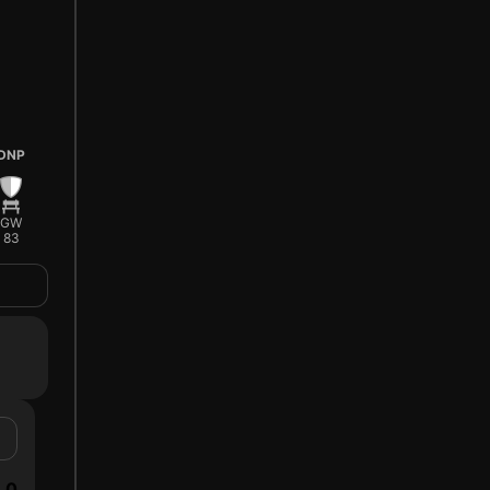
DNP
GW
83
0