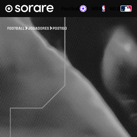
Football
NBA
MLB
FOOTBALL
JOGADORES
POSTIGO