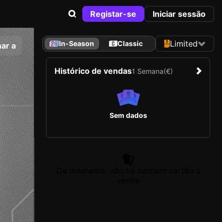
Registar-se
Iniciar sessão
Limited
In-Season
Classic
ar a
Histórico de vendas
1 Semana
(€)
Sem dados
De momento, não há nenhum cartão à
venda