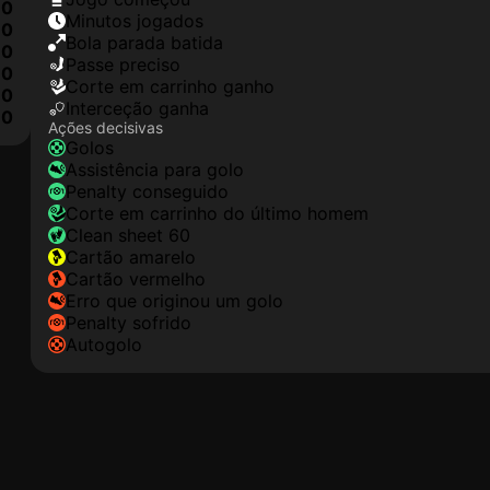
0
minutos jogados
0
Bola parada batida
0
passe preciso
0
corte em carrinho ganho
0
interceção ganha
10
Ações decisivas
golos
assistência para golo
penalty conseguido
corte em carrinho do último homem
clean sheet 60
cartão amarelo
cartão vermelho
erro que originou um golo
penalty sofrido
autogolo