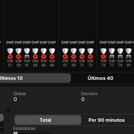
P
DNP
DNP
DNP
DNP
DNP
DNP
DNP
DNP
DNP
DNP
DNP
DNP
DNP
DNP
GW
GW
GW
GW
GW
GW
GW
GW
GW
GW
GW
GW
GW
GW
57
59
61
63
65
66
67
69
71
73
75
77
79
81
Últimos 10
Últimos 40
Global
Decisivo
0
0
Total
Por 90 minutos
0
Estatísticas
0
jogo começou