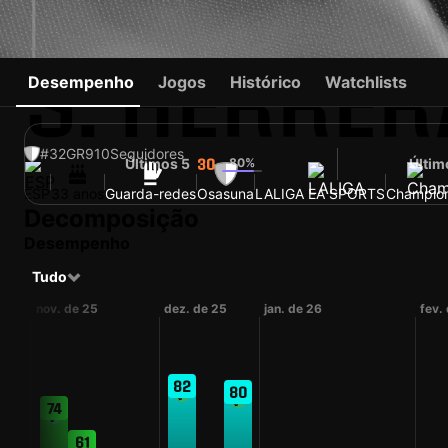
S. HERRER
Desempenho
Jogos
Histórico
Watchlists
#32
GR
910
Seguidores
Últimos 5
80%
Últim
30
ESP
33 anos
Guarda-redes
Osasuna
LALIGA EA SPORTS
Champio
Decomposição
Desempenho
Tudo
nov. de 25
dez. de 25
jan. de 26
fev.
82
80
74
61