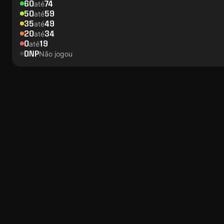
60
74
até
50
59
até
35
49
até
20
34
até
0
19
até
DNP
Não jogou