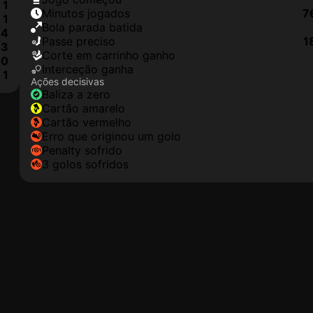
1
minutos jogados
7
1
Bola parada batida
4
passe preciso
1
3
corte em carrinho ganho
0
interceção ganha
1
Ações decisivas
baliza a zero
cartão amarelo
cartão vermelho
erro que originou um golo
penalty sofrido
3 golos sofridos