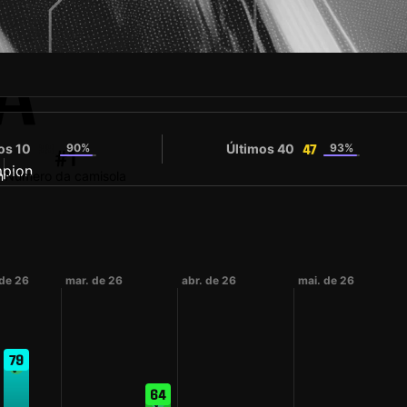
A
os 10
90%
Últimos 40
93%
38
47
#1
n
Número da camisola
 de 26
mar. de 26
abr. de 26
mai. de 26
79
64