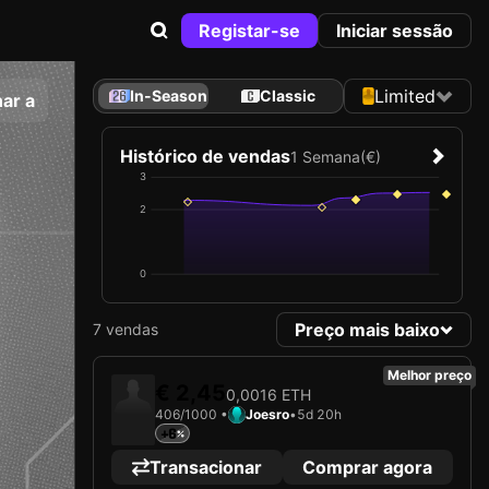
Registar-se
Iniciar sessão
Limited
In-Season
Classic
ar a
Histórico de vendas
1 Semana
(€)
3
2
0
Preço mais baixo
7 vendas
Melhor preço
€ 2,45
0,0016 ETH
406/1000 •
Joesro
•
5d 20h
+6
Transacionar
Comprar agora