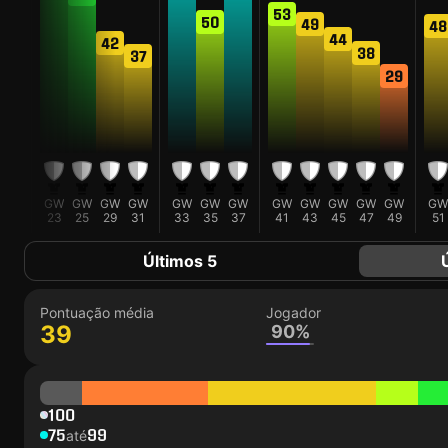
53
50
49
48
44
42
38
37
33
29
GW
GW
GW
GW
GW
GW
GW
GW
GW
GW
GW
GW
GW
GW
21
23
25
29
31
33
35
37
41
43
45
47
49
51
Últimos 5
Pontuação média
Jogador
39
90%
100
75
99
até