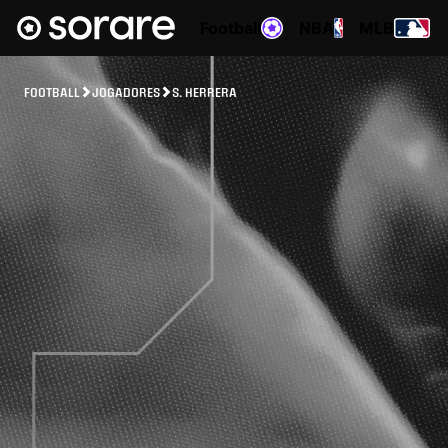
Football
NBA
MLB
FOOTBALL
JOGADORES
S. HERRERA