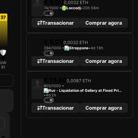
€ 5,00
0,0032 ETH
74/1000 •
Loccodj
•
20h 56m
+6
37
Transacionar
Comprar agora
€ 5,09
0,0032 ETH
394/1000 •
Streppone
•
4d 19h
2025
CA Osasuna
+5
Transacionar
Comprar agora
A carregar cartão...
GW
S. HERRERA
81
Guarda-redes
Limited 394/1000
€ 13,80
0,0087 ETH
805/1000 •
Ruv - Liquidation of Gallery at Fixed Price
•
4d 2h
s
+6
Transacionar
Comprar agora
9