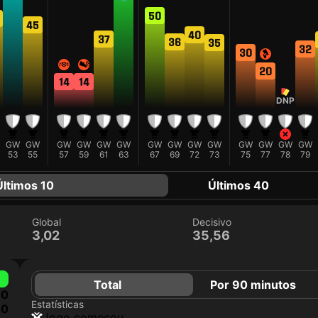
50
45
40
37
36
35
32
30
20
14
14
DNP
GW
GW
GW
GW
GW
GW
GW
GW
GW
GW
GW
GW
GW
GW
53
55
57
59
61
63
67
69
72
73
75
77
78
79
Últimos 10
Últimos 40
Global
Decisivo
3,02
35,56
Total
Por 90 minutos
0
Estatísticas
0
jogo começou