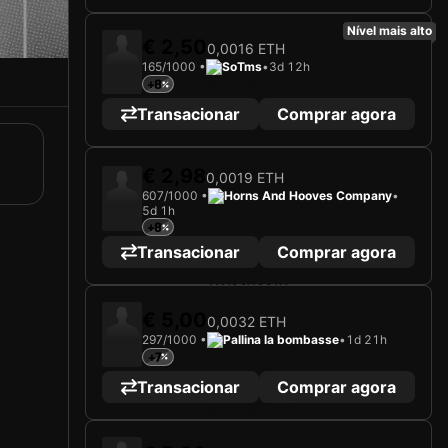
Nível mais alto
€ 2,50
0,0016 ETH
165/1000 •
SoTms
•
3d 12h
+8
Transacionar
Comprar agora
€ 2,98
0,0019 ETH
607/1000 •
Horns And Hooves Company
•
5d 1h
+8
Transacionar
Comprar agora
€ 5,00
0,0032 ETH
297/1000 •
Pallina la bombasse
•
1d 21h
+7
Transacionar
Comprar agora