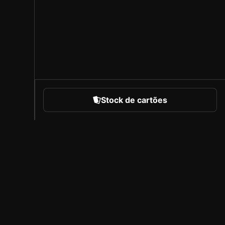
Stock de cartões
portes
Sobre a Sorare
Carreiras
Programa de Criadores
Convidar amigos
l
Imprensa