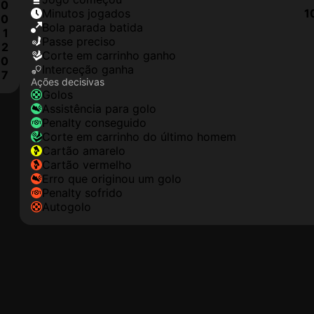
0
minutos jogados
1
0
Bola parada batida
1
passe preciso
2
corte em carrinho ganho
0
interceção ganha
7
Ações decisivas
golos
assistência para golo
penalty conseguido
corte em carrinho do último homem
cartão amarelo
cartão vermelho
erro que originou um golo
penalty sofrido
autogolo