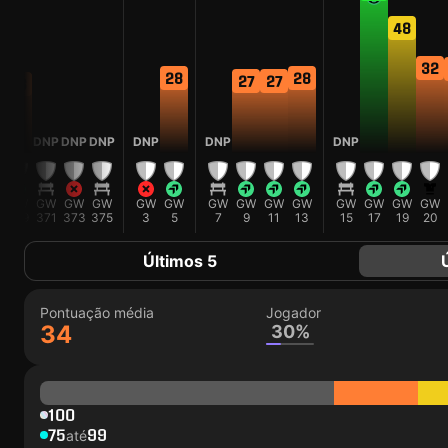
48
32
28
28
27
27
26
DNP
DNP
DNP
DNP
DNP
DNP
GW
GW
GW
GW
GW
GW
GW
GW
GW
GW
GW
GW
GW
GW
7
369
371
373
375
3
5
7
9
11
13
15
17
19
20
Últimos 5
Pontuação média
Jogador
34
30%
100
75
99
até