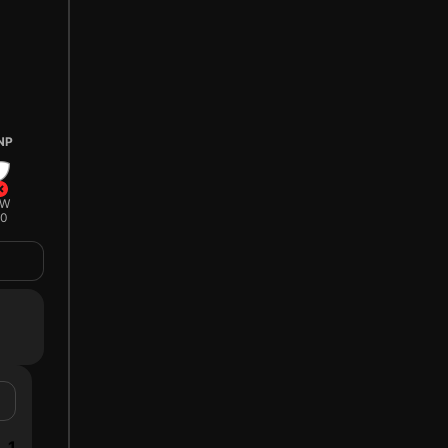
NP
W
0
1