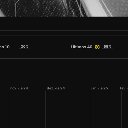
os 10
30%
Últimos 40
55%
38
36
nov. de 24
dez. de 24
jan. de 25
fev.