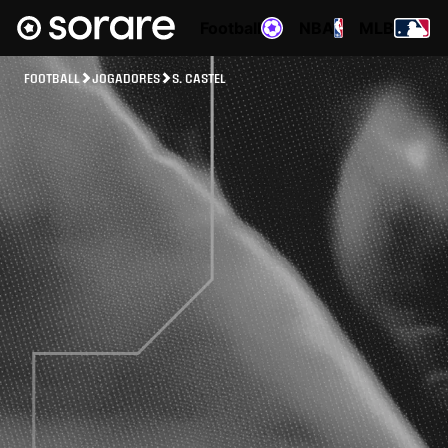
Football
NBA
MLB
FOOTBALL
JOGADORES
S. CASTEL