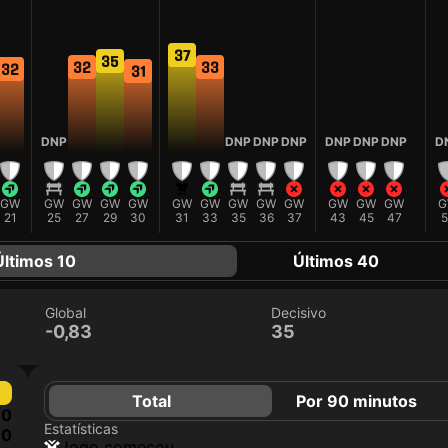
37
35
33
32
32
31
DNP
DNP
DNP
DNP
DNP
DNP
DNP
D
GW
GW
GW
GW
GW
GW
GW
GW
GW
GW
GW
GW
GW
G
21
25
27
29
30
31
33
35
36
37
43
45
47
5
Últimos 10
Últimos 40
Global
Decisivo
-0,83
35
Total
Por 90 minutos
0
Estatísticas
0
jogo começou