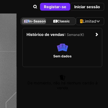
Registar-se
Iniciar sessão
Limited
In-Season
Classic
Histórico de vendas
1 Semana
(€)
Sem dados
De momento, não há nenhum cartão à
venda