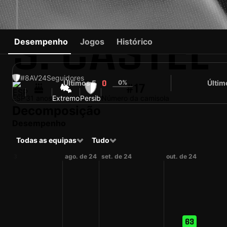
S. CASTEL
Desempenho
Jogos
Histórico
#8
AV
24
Seguidores
Últimos 5
0%
Últim
0
#17
ESP
31 anos
Extremo
Persib
Número da camisola
Decomposição
Desempenho
Todas as equipas
Tudo
 de 23
ago. de 24
set. de 24
out. de 24
63