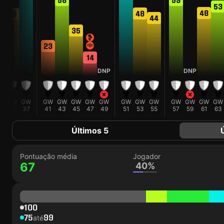
53
48
48
48
44
35
23
14
DNP
DNP
W
GW
GW
GW
GW
GW
GW
GW
GW
GW
GW
GW
GW
GW
GW
3
35
37
41
43
45
47
49
51
53
55
57
59
61
63
Últimos 5
Pontuação média
Jogador
67
40%
100
75
99
até