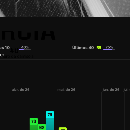
ARCIA
os 10
40%
Últimos 40
75%
55
55
#0
mero da camisola
abr. de 26
mai. de 26
jun. de 26
jul.
79
70
62