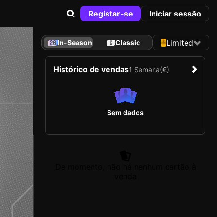
Registar-se
Iniciar sessão
Limited
In-Season
Classic
Histórico de vendas
1 Semana
(€)
Sem dados
De momento, não há nenhum cartão à
venda