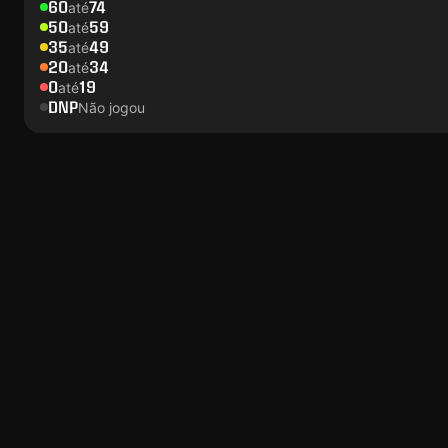
60
74
até
50
59
até
35
49
até
20
34
até
0
19
até
DNP
Não jogou