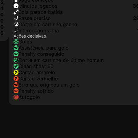
2
minutos jogados
3
1
Bola parada batida
0
passe preciso
2
0
corte em carrinho ganho
0
interceção ganha
6
Ações decisivas
golos
assistência para golo
penalty conseguido
corte em carrinho do último homem
clean sheet 60
cartão amarelo
cartão vermelho
erro que originou um golo
penalty sofrido
autogolo