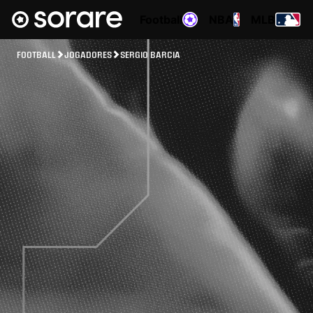
Football
NBA
MLB
FOOTBALL
JOGADORES
SERGIO BARCIA