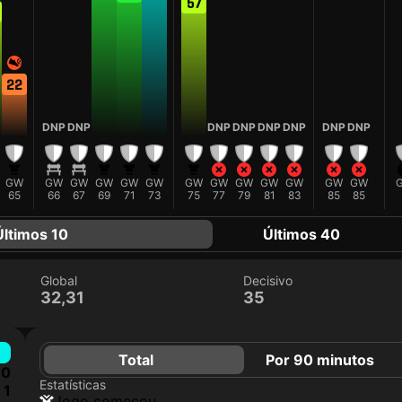
57
22
DNP
DNP
DNP
DNP
DNP
DNP
DNP
DNP
GW
GW
GW
GW
GW
GW
GW
GW
GW
GW
GW
GW
GW
65
66
67
69
71
73
75
77
79
81
83
85
85
Últimos 10
Últimos 40
Global
Decisivo
32,31
35
Total
Por 90 minutos
0
Estatísticas
1
jogo começou