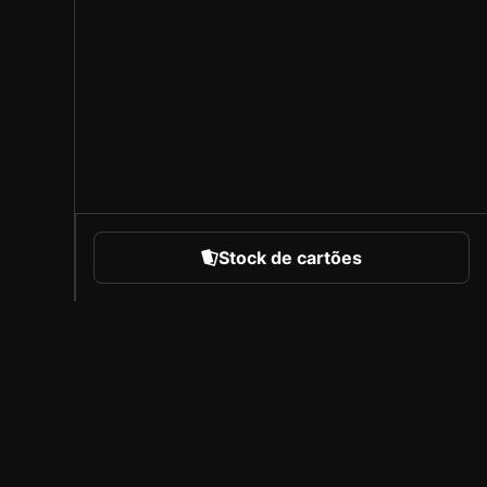
Stock de cartões
portes
Sobre a Sorare
Carreiras
Programa de Criadores
Convidar amigos