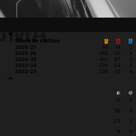
OMA
Stock de cartões
2026-27
84
19
2
2025-26
345
50
6
2024-25
401
67
5
2023-24
290
54
5
2022-23
328
30
4
13
0
39
4
23
3
6
0