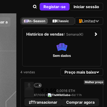
Registar-se
Iniciar sessão
Limited
In-Season
Classic
ar a
Histórico de vendas
1 Semana
(€)
Sem dados
Preço mais baixo
4 vendas
Melhor preço
+5
€ 2,50
0,0016 ETH
87/1000 •
TheWildGabe
•
6d 11h
Transacionar
Comprar agora