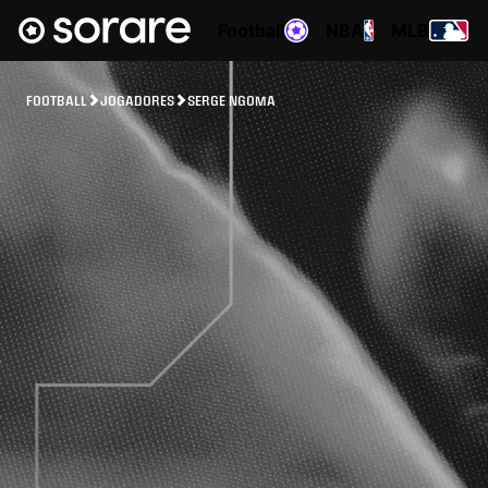
Football
NBA
MLB
FOOTBALL
JOGADORES
SERGE NGOMA