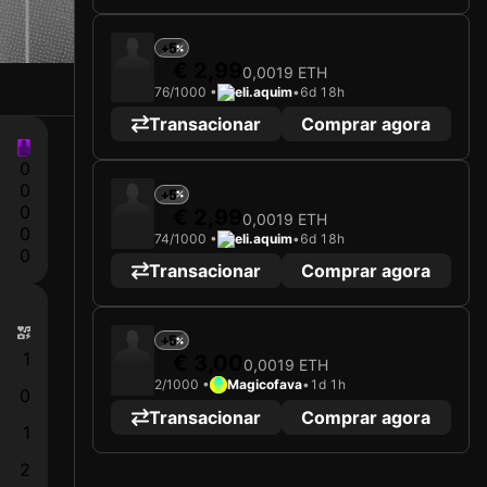
+5
€ 2,99
0,0019 ETH
76/1000 •
eli.aquim
•
6d 18h
Transacionar
Comprar agora
0
0
+5
0
€ 2,99
0,0019 ETH
0
74/1000 •
eli.aquim
•
6d 18h
0
Transacionar
Comprar agora
+5
1
€ 3,00
0,0019 ETH
2/1000 •
Magicofava
•
1d 1h
0
Transacionar
Comprar agora
1
2