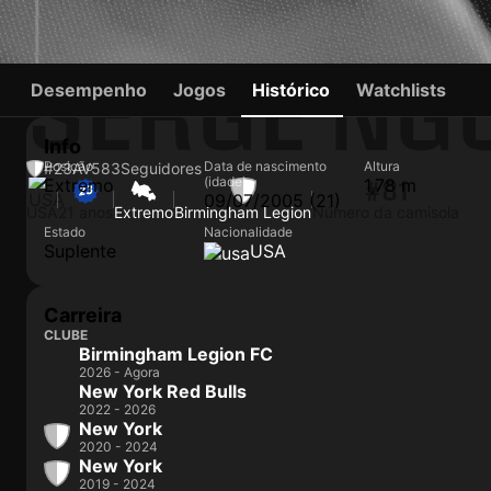
SERGE NG
Desempenho
Jogos
Histórico
Watchlists
Info
Posição
Data de nascimento
Altura
#23
AV
583
Seguidores
(idade)
Extremo
1,78 m
#81
09/07/2005 (21)
USA
21 anos
Extremo
Birmingham Legion
Número da camisola
Estado
Nacionalidade
Suplente
USA
Carreira
CLUBE
Birmingham Legion FC
2026 - Agora
New York Red Bulls
2022 - 2026
New York
2020 - 2024
New York
2019 - 2024