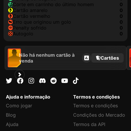
corte em carrinho do último homem
0
cartão amarelo
0
cartão vermelho
0
erro que originou um golo
0
penalty sofrido
0
autogolo
0
Não há nenhum cartão à
Cartões
venda
Ajuda e informação
Termos e condições
Como jogar
Termos e condições
Blog
Condições do Mercado
Ajuda
Termos da API