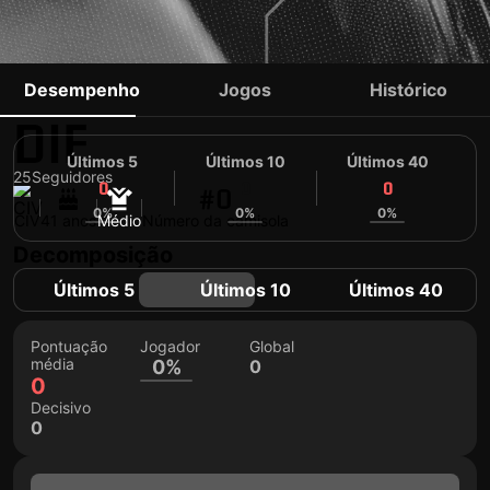
GEOFFROY SEREY
Desempenho
Jogos
Histórico
DIE
Últimos 5
Últimos 10
Últimos 40
25
Seguidores
0
0
0
#0
0%
0%
0%
CIV
41 anos
Médio
Número da camisola
Decomposição
Últimos 5
Últimos 10
Últimos 40
Pontuação
Jogador
Global
média
0%
0
0
Decisivo
0