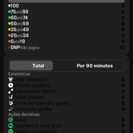
100
0
75
99
0
até
60
74
0
até
50
59
0
até
35
49
0
até
20
34
0
até
0
19
0
até
DNP
10
Não jogou
Total
Por 90 minutos
Estatísticas
jogo começou
0
minutos jogados
0
Bola parada batida
0
passe preciso
0
corte em carrinho ganho
0
interceção ganha
0
Ações decisivas
golos
0
assistência para golo
0
penalty conseguido
0