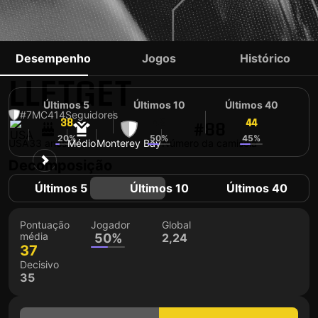
SEBASTIAN
Desempenho
Jogos
Histórico
LLETGET
Últimos 5
Últimos 10
Últimos 40
#7
MC
414
Seguidores
38
42
44
#88
20%
50%
45%
USA
33 anos
Médio
Monterey Bay
Número da camisola
Decomposição
Últimos 5
Últimos 10
Últimos 40
Pontuação
Jogador
Global
média
50%
2,24
37
Decisivo
35