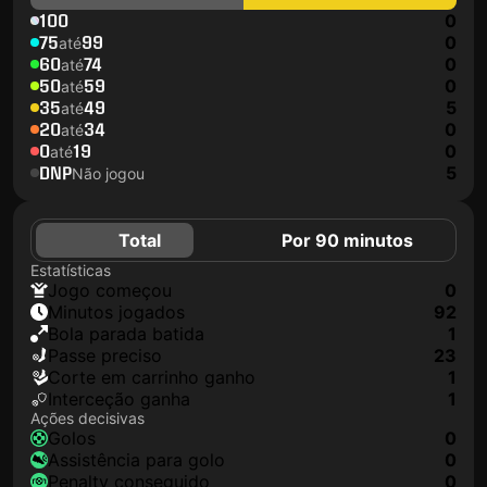
100
0
75
99
0
até
60
74
0
até
50
59
0
até
35
49
5
até
20
34
0
até
0
19
0
até
DNP
5
Não jogou
Total
Por 90 minutos
Estatísticas
jogo começou
0
minutos jogados
92
Bola parada batida
1
passe preciso
23
corte em carrinho ganho
1
interceção ganha
1
Ações decisivas
golos
0
assistência para golo
0
penalty conseguido
0