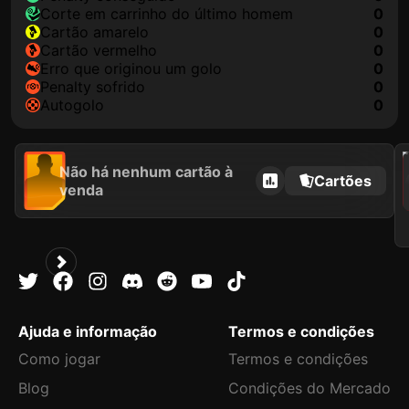
corte em carrinho do último homem
0
cartão amarelo
0
cartão vermelho
0
erro que originou um golo
0
penalty sofrido
0
autogolo
0
2021
Não há nenhum cartão à
Cartões
venda
Ajuda e informação
Termos e condições
Como jogar
Termos e condições
Blog
Condições do Mercado