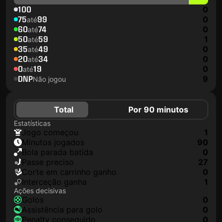
100
0
75
99
0
até
60
74
0
até
50
59
1
até
35
49
0
até
20
34
0
até
0
19
0
até
DNP
9
Não jogou
Total
Por 90 minutos
Estatísticas
jogo começou
1
minutos jogados
90
Bola parada batida
0
passe preciso
27
corte em carrinho ganho
0
interceção ganha
1
Ações decisivas
golos
0
assistência para golo
0
penalty conseguido
0