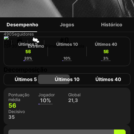
SANTI MINA
Desempenho
Jogos
Histórico
490
Seguidores
#0
Últimos 5
Últimos 10
Últimos 40
ESP
30 anos
Extremo
Número da camisola
56
56
56
20%
10%
3%
Decomposição
Últimos 5
Últimos 10
Últimos 40
Pontuação
Jogador
Global
média
10%
21,3
56
Decisivo
35