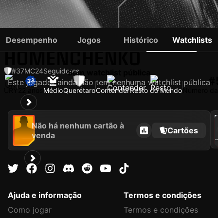
SANTIAGO
Desempenho
Jogos
Histórico
Watchlists
HOMENCHENKO
#37
MC
24
Seguidores
Sem watchlist pública
#
Este jogador ainda não tem nenhuma watchlist pública
URY
22 anos
Médio
Querétaro
Contender
Resto do Mundo
Número da
202
Não há nenhum cartão à
Cartões
venda
SAN
Ajuda e informação
Termos e condições
Como jogar
Termos e condições