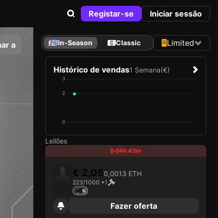
Registar-se
Iniciar sessão
Limited
In-Season
Classic
ar a
Histórico de vendas
1 Semana
(€)
3
2
0
Leilões
4h 43m
€ 2,05
0,0013 ETH
223/1000 •
1
+5
Fazer oferta