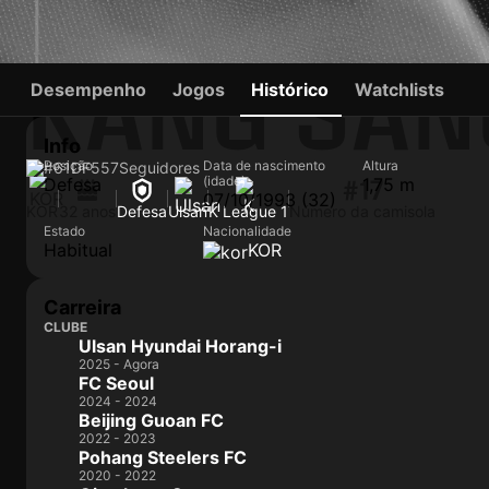
KANG SA
Desempenho
Jogos
Histórico
Watchlists
Info
Posição
Data de nascimento
Altura
#61
DF
557
Seguidores
(idade)
Defesa
1,75 m
#17
07/10/1993 (32)
KOR
32 anos
Defesa
Ulsan
K League 1
Número da camisola
Estado
Nacionalidade
Habitual
KOR
Carreira
CLUBE
Ulsan Hyundai Horang-i
2025 - Agora
FC Seoul
2024 - 2024
Beijing Guoan FC
2022 - 2023
Pohang Steelers FC
2020 - 2022