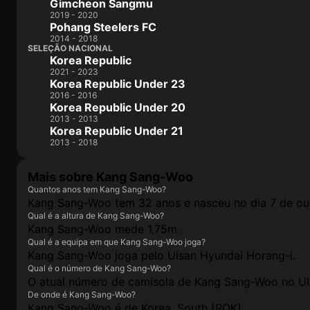
Gimcheon Sangmu
2019 - 2020
Pohang Steelers FC
2014 - 2018
SELEÇÃO NACIONAL
Korea Republic
2021 - 2023
Korea Republic Under 23
2016 - 2016
Korea Republic Under 20
2013 - 2013
Korea Republic Under 21
2013 - 2018
Mais sobre Kang Sang-Woo
Quantos anos tem Kang Sang-Woo?
Kang Sang-Woo tem 32 anos e nasceu no dia 7 de ou
Qual é a altura de Kang Sang-Woo?
Kang Sang-Woo mede 1,75m.
Qual é a equipa em que Kang Sang-Woo joga?
Kang Sang-Woo joga pelo Ulsan Hyundai Horang-i.
Qual é o número de Kang Sang-Woo?
O atual número de camisola de Kang Sang-Woo no Uls
De onde é Kang Sang-Woo?
Kang Sang-Woo é de Korea, South (ROK).