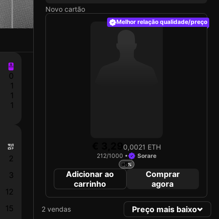
Novo cartão
Melhor relação qualidade/preço
0
1
1
1
€ 3,29
0,0021 ETH
212/1000 •
Sorare
2
+5
Adicionar ao
Comprar
3
carrinho
agora
12
15
Preço mais baixo
2 vendas