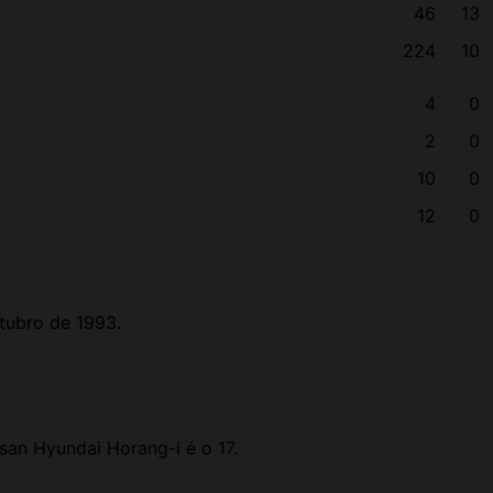
46
13
224
10
4
0
2
0
10
0
12
0
tubro de 1993.
an Hyundai Horang-i é o 17.