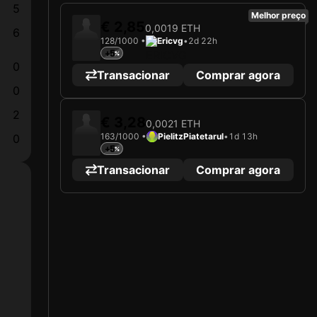
5
Melhor preço
€ 2,85
0,0019 ETH
6
128/1000 •
Ericvg
•
2d 22h
+5
0
Transacionar
Comprar agora
0
2
€ 3,28
0,0021 ETH
163/1000 •
PielitzPiatetarul
•
1d 13h
0
+5
Transacionar
Comprar agora