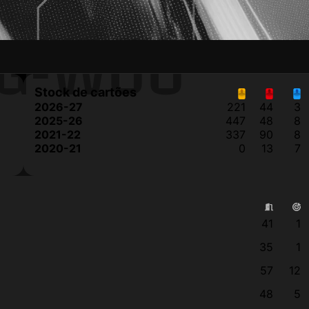
NG-WOO
Stock de cartões
2026-27
221
44
3
2025-26
447
48
8
2021-22
337
90
8
2020-21
0
13
7
41
1
35
1
57
12
48
5