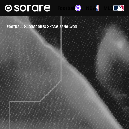
Football
NBA
MLB
FOOTBALL
JOGADORES
KANG SANG-WOO