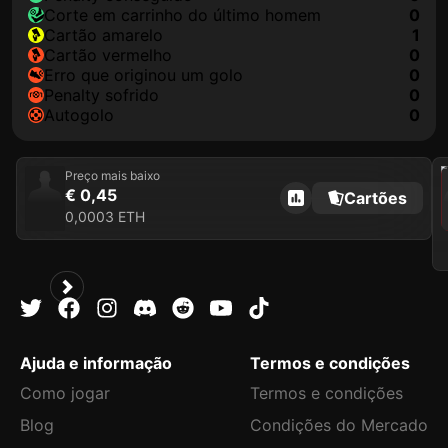
corte em carrinho do último homem
0
cartão amarelo
1
cartão vermelho
0
erro que originou um golo
0
penalty sofrido
0
autogolo
0
202
Preço mais baixo
€ 0,45
Cartões
0,0003 ETH
Ajuda e informação
Termos e condições
Como jogar
Termos e condições
Blog
Condições do Mercado