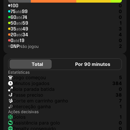
100
0
75
99
0
até
60
74
0
até
50
59
1
até
35
49
3
até
20
34
4
até
0
19
0
até
DNP
2
Não jogou
Total
Por 90 minutos
Estatísticas
jogo começou
5
minutos jogados
384
Bola parada batida
0
passe preciso
38
corte em carrinho ganho
7
interceção ganha
1
Ações decisivas
golos
1
assistência para golo
0
penalty conseguido
0