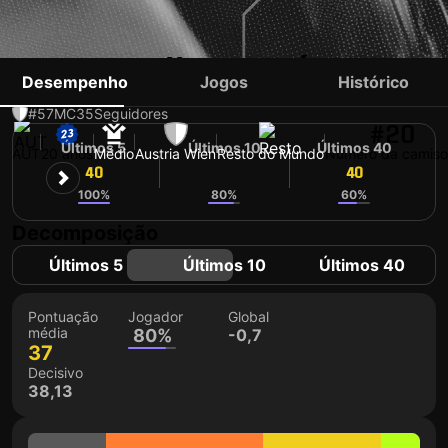
SANEL ŠALJIĆ
Desempenho
Jogos
Histórico
#57
MC
35
Seguidores
#20
Últimos 5
Últimos 10
Últimos 40
AUT
20 anos
Médio
Austria Wien
Resto do Mundo
Número da camiso
40
35
40
100%
80%
60%
Decomposição
Últimos 5
Últimos 10
Últimos 40
Pontuação
Jogador
Global
média
80%
-0,7
37
Decisivo
38,13