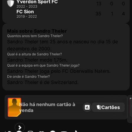
Yverdon Sport FC
13
0
0
2022 - 2023
FC Sion
35
1
4
2019 - 2022
Mais sobre Sandro Theler
Quantos anos tem Sandro Theler?
Sandro Theler tem 25 anos e nasceu no dia 15 de
dezembro de 2000.
Qual é a altura de Sandro Theler?
Sandro Theler mede 1,75m.
Qual é a equipa em que Sandro Theler joga?
Sandro Theler joga pelo FC Oberwallis Naters.
De onde é Sandro Theler?
Sandro Theler é de Switzerland.
2021
Não há nenhum cartão à
Cartões
venda