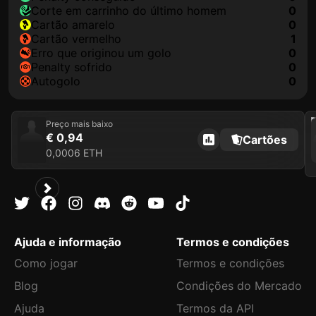
corte em carrinho do último homem
0
cartão amarelo
0
cartão vermelho
1
erro que originou um golo
0
penalty sofrido
0
autogolo
0
202
Preço mais baixo
€ 0,94
Cartões
0,0006 ETH
Ajuda e informação
Termos e condições
Como jogar
Termos e condições
Blog
Condições do Mercado
Ajuda
Termos da API