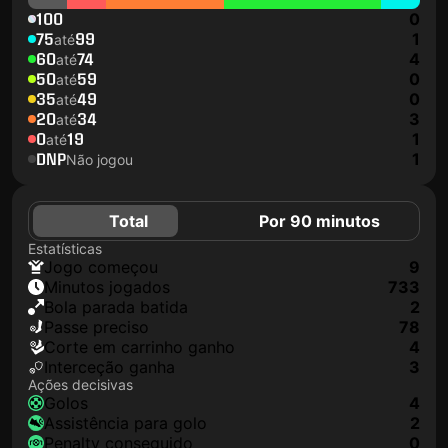
100
0
75
99
1
até
60
74
4
até
50
59
0
até
35
49
0
até
20
34
3
até
0
19
1
até
DNP
1
Não jogou
Total
Por 90 minutos
Estatísticas
jogo começou
9
minutos jogados
733
Bola parada batida
2
passe preciso
78
corte em carrinho ganho
4
interceção ganha
3
Ações decisivas
golos
4
assistência para golo
2
penalty conseguido
0