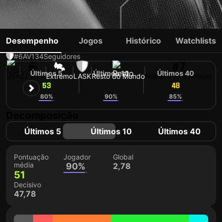
SAMUEL ADENIRAN
Desempenho
Jogos
Histórico
Watchlists
#6
AV
134
Seguidores
#7
Últimos 5
Últimos 10
Últimos 40
USA
27 anos
Extremo
LASK
Resto do Mundo
Número da camisola
53
52
48
80%
90%
85%
Decomposição
Últimos 5
Últimos 10
Últimos 40
Pontuação
Jogador
Global
média
90%
2,78
51
Decisivo
47,78