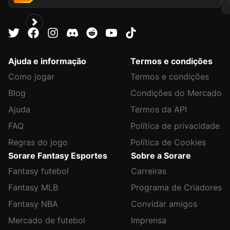
Ajuda e informação
Termos e condições
Como jogar
Termos e condições
Blog
Condições do Mercado
Ajuda
Termos da API
FAQ
Política de privacidade
Regras do jogo
Política de Cookies
Sorare Fantasy Esportes
Sobre a Sorare
Fantasy futebol
Carreiras
Fantasy MLB
Programa de Criadores
Fantasy NBA
Convidar amigos
Mercado de futebol
Imprensa