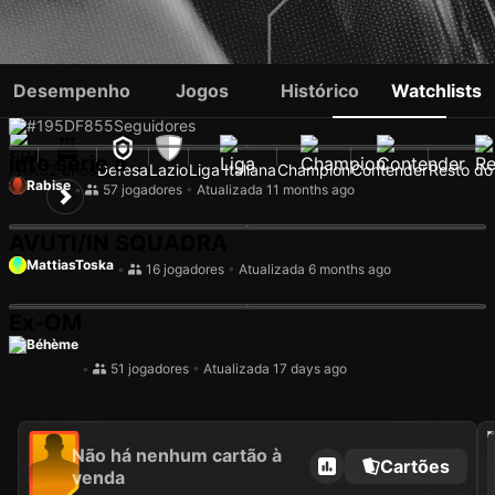
SAMUEL GIGOT
Desempenho
Jogos
Histórico
Watchlists
#195
DF
855
Seguidores
into serie a
FRA
32 anos
Defesa
Lazio
Liga Italiana
Champion
Contender
Resto d
Rabise
•
57 jogadores
•
Atualizada 11 months ago
AVUTI/IN SQUADRA
MattiasToska
•
16 jogadores
•
Atualizada 6 months ago
Ex-OM
Béhème
•
51 jogadores
•
Atualizada 17 days ago
202
Não há nenhum cartão à
Cartões
venda