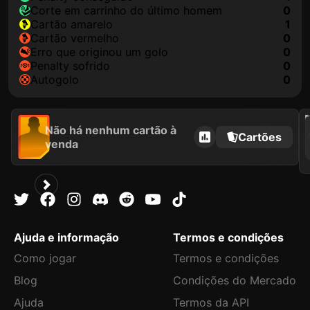
corte em carrinho do último homem
0
cartão amarelo
1
cartão vermelho
0
erro que originou um golo
0
penalty sofrido
0
autogolo
0
202
Não há nenhum cartão à
Cartões
venda
Ajuda e informação
Termos e condições
Como jogar
Termos e condições
Blog
Condições do Mercado
Ajuda
Termos da API