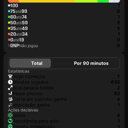
100
1
75
99
0
até
60
74
1
até
50
59
2
até
35
49
5
até
20
34
1
até
0
19
0
até
DNP
0
Não jogou
Total
Por 90 minutos
Estatísticas
jogo começou
7
minutos jogados
635
Bola parada batida
2
passe preciso
82
corte em carrinho ganho
4
interceção ganha
1
Ações decisivas
golos
4
assistência para golo
1
penalty conseguido
1