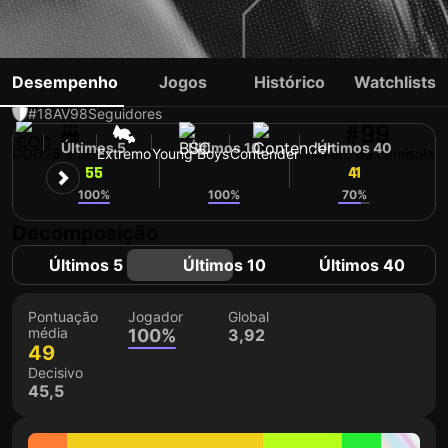
SAMUEL ESSENDE
Desempenho
Jogos
Histórico
Watchlists
#18
AV
98
Seguidores
#99
Últimos 5
Últimos 10
Últimos 40
COD
28 anos
Extremo
Young Boys
Contender
Número da camisola
55
49
41
100%
100%
70%
Decomposição
Últimos 5
Últimos 10
Últimos 40
Pontuação
Jogador
Global
média
100%
3,92
49
Decisivo
45,5