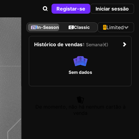
Registar-se
Iniciar sessão
Limited
In-Season
Classic
Histórico de vendas
1 Semana
(€)
Sem dados
De momento, não há nenhum cartão à
venda