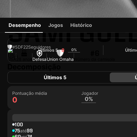
SAMI GUED
Desempenho
Jogos
Histórico
#5
DF
22
Seguidores
Últimos 5
0%
Últim
0
#6
USA
28 anos
Defesa
Union Omaha
Número da camisola
Decomposição
Últimos 5
Pontuação média
Jogador
0
0%
100
75
99
até
60
74
até