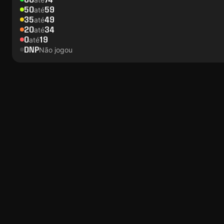
50
59
até
35
49
até
20
34
até
0
19
até
DNP
Não jogou