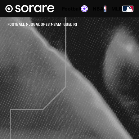
Football
NBA
MLB
FOOTBALL
JOGADORES
SAMI GUEDIRI