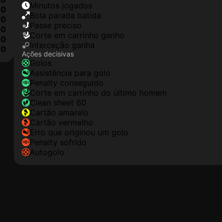
minutos jogados
0
Bola parada batida
0
passe preciso
0
corte em carrinho ganho
0
interceção ganha
0
Ações decisivas
golos
assistência para golo
penalty conseguido
corte em carrinho do último homem
clean sheet 60
cartão amarelo
cartão vermelho
erro que originou um golo
penalty sofrido
autogolo