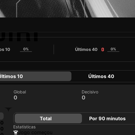
IRI
os 10
0%
Últimos 40
0%
0
0
Últimos 10
Últimos 40
Global
Decisivo
0
0
Total
Por 90 minutos
0
Estatísticas
0
jogo começou
0