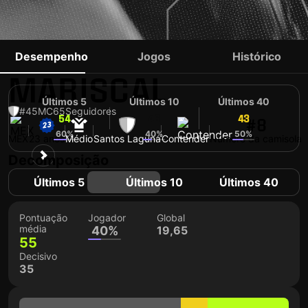
SALVADOR
Desempenho
Jogos
Histórico
MARISCAL
Últimos 5
Últimos 10
Últimos 40
#45
MC
65
Seguidores
54
46
43
#8
60%
40%
50%
MEX
23 anos
Médio
Santos Laguna
Contender
Número da camisola
Decomposição
Últimos 5
Últimos 10
Últimos 40
Pontuação
Jogador
Global
média
40%
19,65
55
Decisivo
35