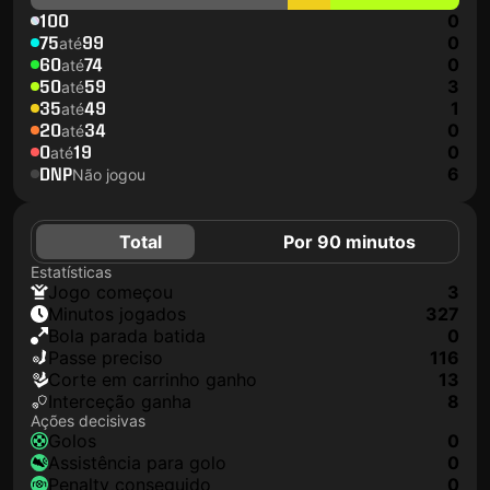
100
0
75
99
0
até
60
74
0
até
50
59
3
até
35
49
1
até
20
34
0
até
0
19
0
até
DNP
6
Não jogou
Total
Por 90 minutos
Estatísticas
jogo começou
3
minutos jogados
327
Bola parada batida
0
passe preciso
116
corte em carrinho ganho
13
interceção ganha
8
Ações decisivas
golos
0
assistência para golo
0
penalty conseguido
0