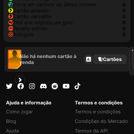
corte em carrinho do último homem
0
cartão amarelo
0
cartão vermelho
0
erro que originou um golo
0
penalty sofrido
0
autogolo
0
202
Não há nenhum cartão à
Cartões
venda
Ajuda e informação
Termos e condições
Como jogar
Termos e condições
Blog
Condições do Mercado
Ajuda
Termos da API