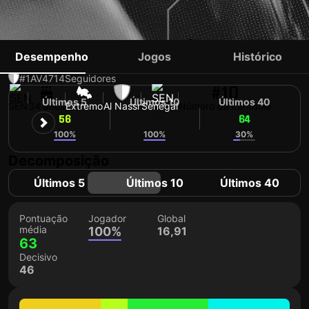
SADIO MANÉ
Desempenho
Jogos
Histórico
#1
AV
4714
Seguidores
#10
Últimos 5
Últimos 10
Últimos 40
SEN
34 anos
Extremo
Al Nassr
Senegal
Número da camisola
56
63
64
100%
100%
30%
Decomposição
Últimos 5
Últimos 10
Últimos 40
Pontuação
Jogador
Global
média
100%
16,91
63
Decisivo
46