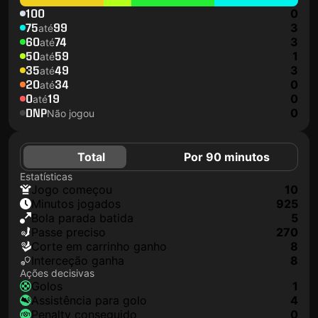
100
0
75
99
3
até
60
74
3
até
50
59
1
até
35
49
3
até
20
34
0
até
0
19
0
até
DNP
0
Não jogou
Total
Por 90 minutos
Estatísticas
jogo começou
10
minutos jogados
925
Bola parada batida
5
passe preciso
270
corte em carrinho ganho
8
interceção ganha
8
Ações decisivas
golos
1
assistência para golo
4
penalty conseguido
0