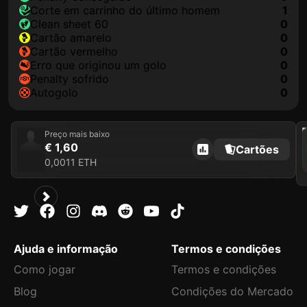
corte em carrinho do último homem
1
clean sheet 60
0
cartão amarelo
0
cartão vermelho
0
erro que originou um golo
0
penalty sofrido
0
autogolo
0
202
Preço mais baixo
€ 1,60
Cartões
0,0011 ETH
Ajuda e informação
Termos e condições
Como jogar
Termos e condições
Blog
Condições do Mercado