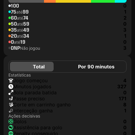
100
0
75
99
1
até
60
74
2
até
50
59
0
até
35
49
3
até
20
34
1
até
0
19
0
até
DNP
3
Não jogou
Total
Por 90 minutos
Estatísticas
jogo começou
4
minutos jogados
327
Bola parada batida
0
passe preciso
171
corte em carrinho ganho
8
interceção ganha
1
Ações decisivas
golos
0
assistência para golo
0
penalty conseguido
0