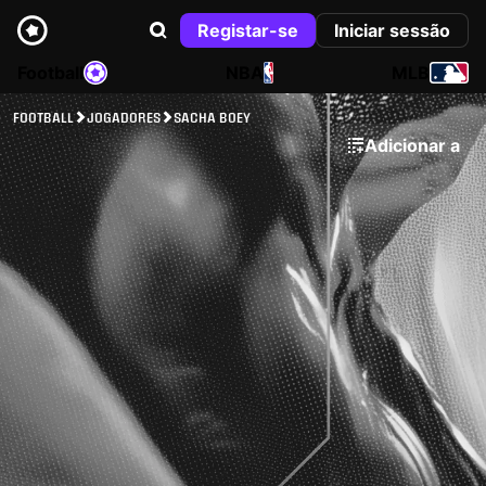
Registar-se
Iniciar sessão
Football
NBA
MLB
FOOTBALL
JOGADORES
SACHA BOEY
Adicionar a