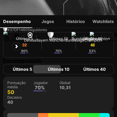
SACHA BOEY
Desempenho
Jogos
Histórico
Watchlists
#37
DF
1460
Seguidores
Últimos 5
Últimos 10
Últimos 40
FRA
25 anos
Defesa
Bayern München
Bundesliga
Champion
Número 
32
50
46
60%
70%
53%
Decomposição
Últimos 5
Últimos 10
Últimos 40
Pontuação
Jogador
Global
média
70%
10,31
50
Decisivo
40