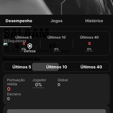
SAAD ABDUL-
Desempenho
Jogos
Histórico
SALAAM
Últimos 5
Últimos 10
Últimos 40
35
Seguidores
0
0
0
#0
0%
0%
0%
USA
34 anos
Defesa
Número da camisola
Decomposição
Últimos 5
Últimos 10
Últimos 40
Pontuação
Jogador
Global
média
0%
0
0
Decisivo
0