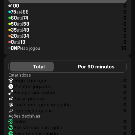
100
0
75
99
0
até
60
74
0
até
50
59
0
até
35
49
0
até
20
34
0
até
0
19
0
até
DNP
10
Não jogou
Total
Por 90 minutos
Estatísticas
jogo começou
0
minutos jogados
0
Bola parada batida
0
passe preciso
0
corte em carrinho ganho
0
interceção ganha
0
Ações decisivas
golos
0
assistência para golo
0
penalty conseguido
0