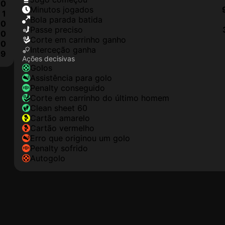
0
minutos jogados
1
Bola parada batida
0
passe preciso
0
corte em carrinho ganho
0
interceção ganha
9
Ações decisivas
golos
assistência para golo
penalty conseguido
corte em carrinho do último homem
clean sheet 60
cartão amarelo
cartão vermelho
erro que originou um golo
penalty sofrido
autogolo