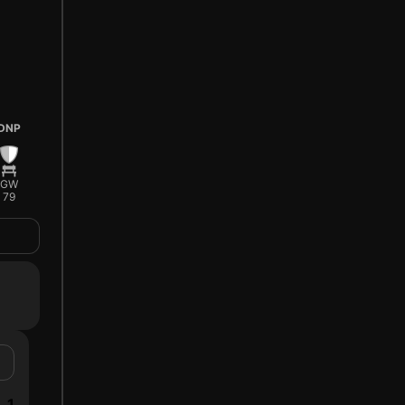
DNP
GW
79
1