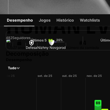
ROMAN EV
Desempenho
Jogos
Histórico
Watchlists
482
Seguidores
Últimos 5
20%
Últim
55
#4
RUS
27 anos
Defesa
Nizhny Novgorod
Número da camisola
Decomposição
Desempenho
Tudo
ago. de 25
set. de 25
out. de 25
nov. de 25
69