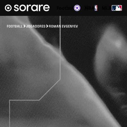
Football
NBA
MLB
FOOTBALL
JOGADORES
ROMAN EVGENYEV