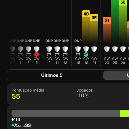
55
40
35
31
DNP
DNP
DNP
DNP
DNP
DNP
DNP
DNP
DNP
GW
GW
GW
GW
GW
GW
GW
GW
GW
GW
GW
GW
GW
GW
100
102
1
3
5
9
11
13
15
19
21
23
25
29
Últimos 5
Pontuação média
Jogador
55
10%
100
75
99
até