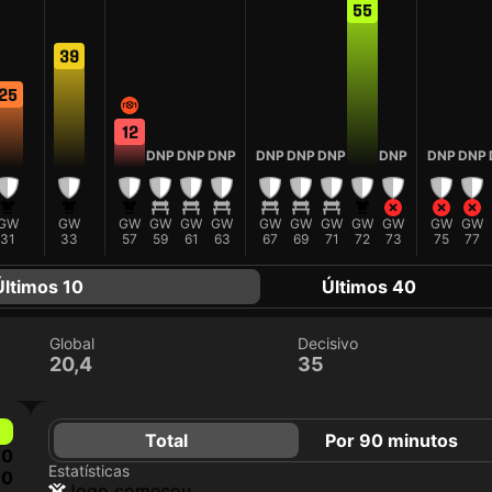
55
39
25
12
DNP
DNP
DNP
DNP
DNP
DNP
DNP
DNP
DNP
GW
GW
GW
GW
GW
GW
GW
GW
GW
GW
GW
GW
GW
31
33
57
59
61
63
67
69
71
72
73
75
77
Últimos 10
Últimos 40
Global
Decisivo
20,4
35
Total
Por 90 minutos
0
Estatísticas
0
jogo começou