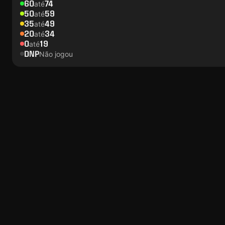
60
74
até
50
59
até
35
49
até
20
34
até
0
19
até
DNP
Não jogou