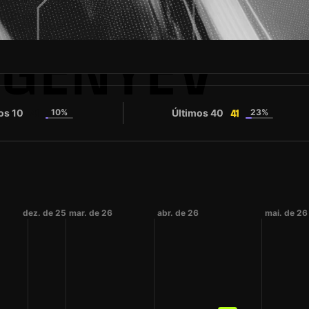
GENYEV
os 10
10%
Últimos 40
23%
41
41
dez. de 25
mar. de 26
abr. de 26
mai. de 26