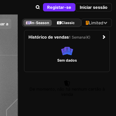
Registar-se
Iniciar sessão
Limited
In-Season
Classic
ar a
Histórico de vendas
1 Semana
(€)
Sem dados
De momento, não há nenhum cartão à
venda