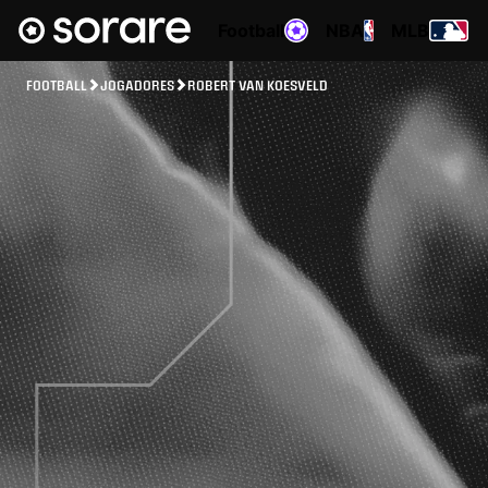
Football
NBA
MLB
FOOTBALL
JOGADORES
ROBERT VAN KOESVELD