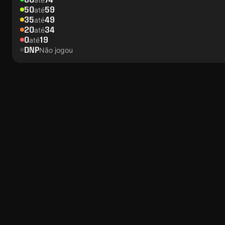
50
59
até
35
49
até
20
34
até
0
19
até
DNP
Não jogou