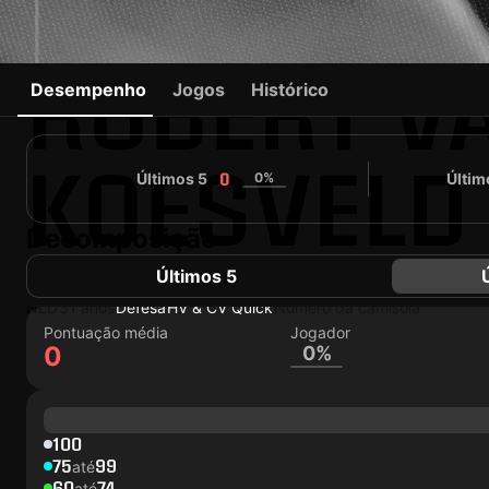
ROBERT V
Desempenho
Jogos
Histórico
KOESVELD
Últimos 5
0%
Últim
0
Decomposição
#1
DF
0
Seguidores
Últimos 5
#0
NLD
31 anos
Defesa
HV & CV Quick
Número da camisola
Pontuação média
Jogador
0
0%
100
75
99
até
60
74
até