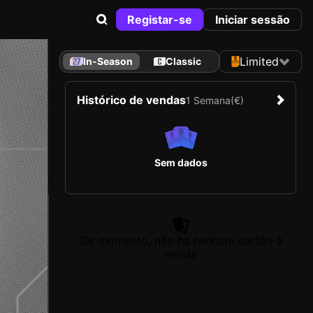
Registar-se
Iniciar sessão
Limited
In-Season
Classic
Histórico de vendas
1 Semana
(€)
Sem dados
De momento, não há nenhum cartão à
venda