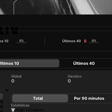
AN
os 10
0%
Últimos 40
0%
0
0
Últimos 10
Últimos 40
Global
Decisivo
0
0
Total
Por 90 minutos
0
Estatísticas
0
jogo começou
0