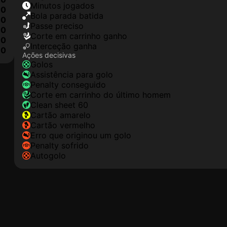
minutos jogados
0
Bola parada batida
0
passe preciso
0
corte em carrinho ganho
0
interceção ganha
0
Ações decisivas
golos
assistência para golo
penalty conseguido
corte em carrinho do último homem
clean sheet 60
cartão amarelo
cartão vermelho
erro que originou um golo
penalty sofrido
autogolo